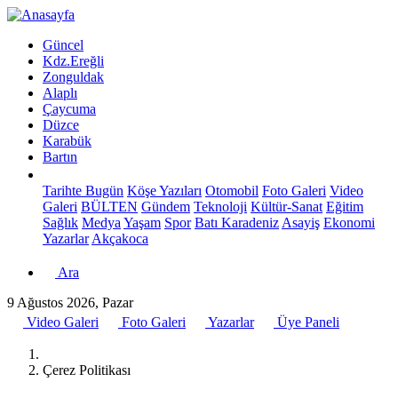
Güncel
Kdz.Ereğli
Zonguldak
Alaplı
Çaycuma
Düzce
Karabük
Bartın
Tarihte Bugün
Köşe Yazıları
Otomobil
Foto Galeri
Video
Galeri
BÜLTEN
Gündem
Teknoloji
Kültür-Sanat
Eğitim
Sağlık
Medya
Yaşam
Spor
Batı Karadeniz
Asayiş
Ekonomi
Yazarlar
Akçakoca
Ara
9 Ağustos 2026, Pazar
Video Galeri
Foto Galeri
Yazarlar
Üye Paneli
Çerez Politikası