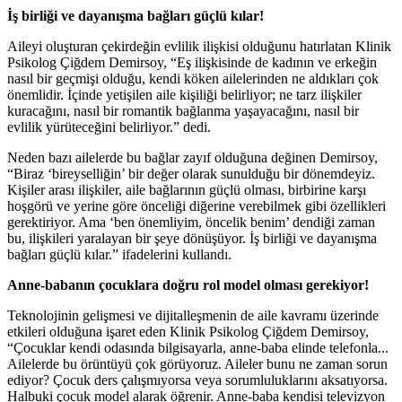
İş birliği ve dayanışma bağları güçlü kılar!
Aileyi oluşturan çekirdeğin evlilik ilişkisi olduğunu hatırlatan Klinik
Psikolog Çiğdem Demirsoy, “Eş ilişkisinde de kadının ve erkeğin
nasıl bir geçmişi olduğu, kendi köken ailelerinden ne aldıkları çok
önemlidir. İçinde yetişilen aile kişiliği belirliyor; ne tarz ilişkiler
kuracağını, nasıl bir romantik bağlanma yaşayacağını, nasıl bir
evlilik yürüteceğini belirliyor.” dedi.
Neden bazı ailelerde bu bağlar zayıf olduğuna değinen Demirsoy,
“Biraz ‘bireyselliğin’ bir değer olarak sunulduğu bir dönemdeyiz.
Kişiler arası ilişkiler, aile bağlarının güçlü olması, birbirine karşı
hoşgörü ve yerine göre önceliği diğerine verebilmek gibi özellikleri
gerektiriyor. Ama ‘ben önemliyim, öncelik benim’ dendiği zaman
bu, ilişkileri yaralayan bir şeye dönüşüyor. İş birliği ve dayanışma
bağları güçlü kılar.” ifadelerini kullandı.
Anne-babanın çocuklara doğru rol model olması gerekiyor!
Teknolojinin gelişmesi ve dijitalleşmenin de aile kavramı üzerinde
etkileri olduğuna işaret eden Klinik Psikolog Çiğdem Demirsoy,
“Çocuklar kendi odasında bilgisayarla, anne-baba elinde telefonla...
Ailelerde bu örüntüyü çok görüyoruz. Aileler bunu ne zaman sorun
ediyor? Çocuk ders çalışmıyorsa veya sorumluluklarını aksatıyorsa.
Halbuki çocuk model alarak öğrenir. Anne-baba kendisi televizyon