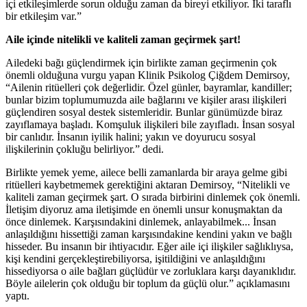
içi etkileşimlerde sorun olduğu zaman da bireyi etkiliyor. İki taraflı
bir etkileşim var.”
Aile içinde nitelikli ve kaliteli zaman geçirmek şart!
Ailedeki bağı güçlendirmek için birlikte zaman geçirmenin çok
önemli olduğuna vurgu yapan Klinik Psikolog Çiğdem Demirsoy,
“Ailenin ritüelleri çok değerlidir. Özel günler, bayramlar, kandiller;
bunlar bizim toplumumuzda aile bağlarını ve kişiler arası ilişkileri
güçlendiren sosyal destek sistemleridir. Bunlar günümüzde biraz
zayıflamaya başladı. Komşuluk ilişkileri bile zayıfladı. İnsan sosyal
bir canlıdır. İnsanın iyilik halini; yakın ve doyurucu sosyal
ilişkilerinin çokluğu belirliyor.” dedi.
Birlikte yemek yeme, ailece belli zamanlarda bir araya gelme gibi
ritüelleri kaybetmemek gerektiğini aktaran Demirsoy, “Nitelikli ve
kaliteli zaman geçirmek şart. O sırada birbirini dinlemek çok önemli.
İletişim diyoruz ama iletişimde en önemli unsur konuşmaktan da
önce dinlemek. Karşısındakini dinlemek, anlayabilmek... İnsan
anlaşıldığını hissettiği zaman karşısındakine kendini yakın ve bağlı
hisseder. Bu insanın bir ihtiyacıdır. Eğer aile içi ilişkiler sağlıklıysa,
kişi kendini gerçekleştirebiliyorsa, işitildiğini ve anlaşıldığını
hissediyorsa o aile bağları güçlüdür ve zorluklara karşı dayanıklıdır.
Böyle ailelerin çok olduğu bir toplum da güçlü olur.” açıklamasını
yaptı.