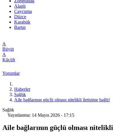
Zonguldak
Alaplı
Çaycuma
Düzce
Karabük
Bartın
A
Büyüt
A
Küçült
Yorumlar
Haberler
Sağlık
Aile bağlarının güçlü olması nitelikli iletişime bağlı!
Sağlık
Yayınlanma: 14 Mayıs 2026 - 17:15
Aile bağlarının güçlü olması nitelikli