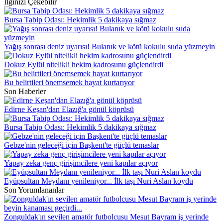
İlginizi Çekebilir
Bursa Tabip Odası: Hekimlik 5 dakikaya sığmaz
Yağış sonrası deniz uyarısı! Bulanık ve kötü kokulu suda yüzmeyin
Dokuz Eylül nitelikli hekim kadrosunu güçlendirdi
Bu belirtileri önemsemek hayat kurtarıyor
Son Haberler
Edirne Keşan'dan Elazığ'a gönül köprüsü
Bursa Tabip Odası: Hekimlik 5 dakikaya sığmaz
Gebze'nin geleceği için Başkent'te güçlü temaslar
Yapay zeka genç girişimcilere yeni kapılar açıyor
Eyüpsultan Meydanı yenileniyor... İlk taşı Nuri Aslan koydu
Son Yorumlananlar
Zonguldak'ın sevilen amatör futbolcusu Mesut Bayram iş yerinde