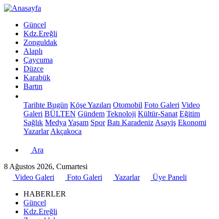
Güncel
Kdz.Ereğli
Zonguldak
Alaplı
Çaycuma
Düzce
Karabük
Bartın
Tarihte Bugün
Köşe Yazıları
Otomobil
Foto Galeri
Video
Galeri
BÜLTEN
Gündem
Teknoloji
Kültür-Sanat
Eğitim
Sağlık
Medya
Yaşam
Spor
Batı Karadeniz
Asayiş
Ekonomi
Yazarlar
Akçakoca
Ara
8 Ağustos 2026, Cumartesi
Video Galeri
Foto Galeri
Yazarlar
Üye Paneli
HABERLER
Güncel
Kdz.Ereğli