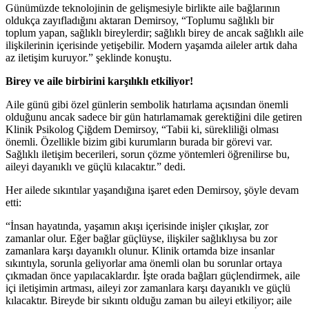
Günümüzde teknolojinin de gelişmesiyle birlikte aile bağlarının
oldukça zayıfladığını aktaran Demirsoy, “Toplumu sağlıklı bir
toplum yapan, sağlıklı bireylerdir; sağlıklı birey de ancak sağlıklı aile
ilişkilerinin içerisinde yetişebilir. Modern yaşamda aileler artık daha
az iletişim kuruyor.” şeklinde konuştu.
Birey ve aile birbirini karşılıklı etkiliyor!
Aile günü gibi özel günlerin sembolik hatırlama açısından önemli
olduğunu ancak sadece bir gün hatırlamamak gerektiğini dile getiren
Klinik Psikolog Çiğdem Demirsoy, “Tabii ki, sürekliliği olması
önemli. Özellikle bizim gibi kurumların burada bir görevi var.
Sağlıklı iletişim becerileri, sorun çözme yöntemleri öğrenilirse bu,
aileyi dayanıklı ve güçlü kılacaktır.” dedi.
Her ailede sıkıntılar yaşandığına işaret eden Demirsoy, şöyle devam
etti:
“İnsan hayatında, yaşamın akışı içerisinde inişler çıkışlar, zor
zamanlar olur. Eğer bağlar güçlüyse, ilişkiler sağlıklıysa bu zor
zamanlara karşı dayanıklı olunur. Klinik ortamda bize insanlar
sıkıntıyla, sorunla geliyorlar ama önemli olan bu sorunlar ortaya
çıkmadan önce yapılacaklardır. İşte orada bağları güçlendirmek, aile
içi iletişimin artması, aileyi zor zamanlara karşı dayanıklı ve güçlü
kılacaktır. Bireyde bir sıkıntı olduğu zaman bu aileyi etkiliyor; aile