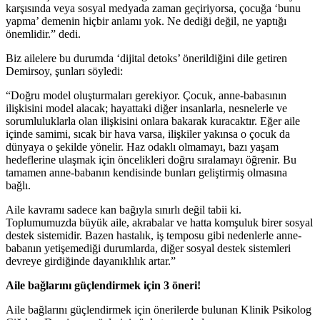
karşısında veya sosyal medyada zaman geçiriyorsa, çocuğa ‘bunu
yapma’ demenin hiçbir anlamı yok. Ne dediği değil, ne yaptığı
önemlidir.” dedi.
Biz ailelere bu durumda ‘dijital detoks’ önerildiğini dile getiren
Demirsoy, şunları söyledi:
“Doğru model oluşturmaları gerekiyor. Çocuk, anne-babasının
ilişkisini model alacak; hayattaki diğer insanlarla, nesnelerle ve
sorumluluklarla olan ilişkisini onlara bakarak kuracaktır. Eğer aile
içinde samimi, sıcak bir hava varsa, ilişkiler yakınsa o çocuk da
dünyaya o şekilde yönelir. Haz odaklı olmamayı, bazı yaşam
hedeflerine ulaşmak için öncelikleri doğru sıralamayı öğrenir. Bu
tamamen anne-babanın kendisinde bunları geliştirmiş olmasına
bağlı.
Aile kavramı sadece kan bağıyla sınırlı değil tabii ki.
Toplumumuzda büyük aile, akrabalar ve hatta komşuluk birer sosyal
destek sistemidir. Bazen hastalık, iş temposu gibi nedenlerle anne-
babanın yetişemediği durumlarda, diğer sosyal destek sistemleri
devreye girdiğinde dayanıklılık artar.”
Aile bağlarını güçlendirmek için 3 öneri!
Aile bağlarını güçlendirmek için önerilerde bulunan Klinik Psikolog