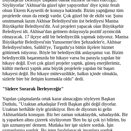
Söylüyorlar 'Akhisar'da güzel işler yapıyordun' diye içiniz ferah
olsun Ekrem Kayserili de konuya hakimdir. Bizim yaptığımız tüm
projelerde onun da emeği vardır. Çok güzel bir de ekibi var. Şunu
unutmamak lazım Akhisar Belediyesi'nin üst belediyesi Manisa
Büyükşehir Belediyesi'dir. Asıl projeleri yapacak olan Büyükşehir
Belediyesi idi. Akhisar'dan gelmem dolayısıyla pozitif ayrımcılık
olmayacak. 17 ilçeye adil bir belediyecilik yapmak istiyoruz. Manisa
Büyükşehir Belediyesi'nin Yunusemre'den Şehzadeler'e, Akhisar
Belediyesi'nden, Salihli'ye, Turgutlu'ya bütün ilçelere hizmet
götürmek istiyoruz. Böyle bir belediyecilik anlayışımız var. Bizim
belediyecilik başarımızda bir hikaye varsa bu parayla yapılan bir
hikaye değil. Evet çok güzel projeler yaptık, güneş enerjilerimiz,
kültür merkezi yaptık ama büyük projelerle yapılan bir başarı
hikayesi değil. Bu hikaye mütevazilikle, halkın içinde olmakla,
sizlerle bire bir iletişim kurmakla oldu" dedi.
"Sizlere Sorarak İlerleyeceğiz"
Yapılan çalışmalarda ortak karar alınacağını söyleyen Başkan
Dutlulu, "Uzaktan arkadaşlar Ferdi Başkan gibi değil diyorlar.
Uzaktan herhâlde öyle gözüküyor. Ben de diyorum ki gelin
Akhisarlılarla konuşun. Biz her zaman sokaktaydık, sahadaydık. Bir
iş yaparken altını çizerek söylüyorum 'Ben bu işi çok iyi bilirim, bu
işin uzmanıyım' demem. Mutlaka her işte sizlere sorduk. İşin
uzmanlarına sorduk. Bu işten faydalanacak insanlara sorduk.