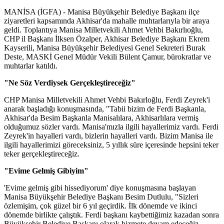
MANİSA (İGFA) - Manisa Büyükşehir Belediye Başkanı ilçe
ziyaretleri kapsamında Akhisar'da mahalle muhtarlarıyla bir araya
geldi. Toplantıya Manisa Milletvekili Ahmet Vehbi Bakırlıoğlu,
CHP il Başkanı İlksen Özalper, Akhisar Belediye Başkanı Ekrem
Kayserili, Manisa Büyükşehir Belediyesi Genel Sekreteri Burak
Deste, MASKİ Genel Müdür Vekili Bülent Çamur, bürokratlar ve
muhtarlar katıldı.
"Ne Söz Verdiysek Gerçekleştireceğiz"
CHP Manisa Milletvekili Ahmet Vehbi Bakırloğlu, Ferdi Zeyrek'i
anarak başladığı konuşmasında, "Tabii bizim de Ferdi Başkanla,
Akhisar'da Besim Başkanla Manisalılara, Akhisarlılara vermiş
olduğumuz sözler vardı. Manisa'mızla ilgili hayallerimiz vardı. Ferdi
Zeyrek'in hayalleri vardı, bizlerin hayalleri vardı. Bizim Manisa ile
ilgili hayallerimizi göreceksiniz, 5 yıllık süre içeresinde hepsini teker
teker gerçekleştireceğiz.
"Evime Gelmiş Gibiyim"
'Evime gelmiş gibi hissediyorum' diye konuşmasına başlayan
Manisa Büyükşehir Belediye Başkanı Besim Dutlulu, "Sizleri
özlemişim, çok güzel bir 6 yıl geçirdik. İlk dönemde ve ikinci
dönemde birlikte çalıştık. Ferdi başkanı kaybettiğimiz kazadan sonra
Büyükşehir Belediye Başkanı olarak hizmete devam edeceğiz.