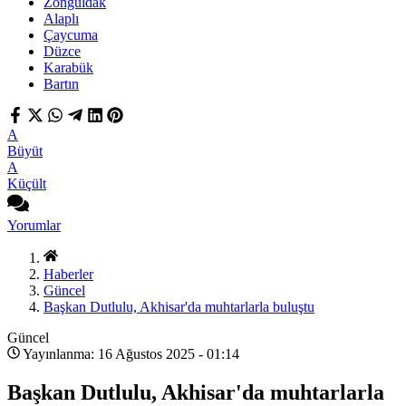
Zonguldak
Alaplı
Çaycuma
Düzce
Karabük
Bartın
A
Büyüt
A
Küçült
Yorumlar
Haberler
Güncel
Başkan Dutlulu, Akhisar'da muhtarlarla buluştu
Güncel
Yayınlanma: 16 Ağustos 2025 - 01:14
Başkan Dutlulu, Akhisar'da muhtarlarla