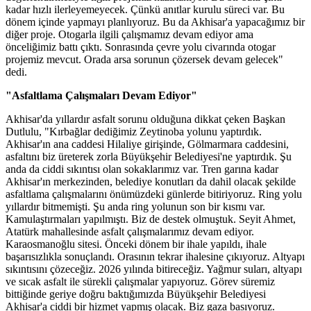
kadar hızlı ilerleyemeyecek. Çünkü anıtlar kurulu süreci var. Bu
dönem içinde yapmayı planlıyoruz. Bu da Akhisar'a yapacağımız bir
diğer proje. Otogarla ilgili çalışmamız devam ediyor ama
önceliğimiz battı çıktı. Sonrasında çevre yolu civarında otogar
projemiz mevcut. Orada arsa sorunun çözersek devam gelecek"
dedi.
"Asfaltlama Çalışmaları Devam Ediyor"
Akhisar'da yıllardır asfalt sorunu olduğuna dikkat çeken Başkan
Dutlulu, "Kırbağlar dediğimiz Zeytinoba yolunu yaptırdık.
Akhisar'ın ana caddesi Hilaliye girişinde, Gölmarmara caddesini,
asfaltını biz üreterek zorla Büyükşehir Belediyesi'ne yaptırdık. Şu
anda da ciddi sıkıntısı olan sokaklarımız var. Tren garına kadar
Akhisar'ın merkezinden, belediye konutları da dahil olacak şekilde
asfaltlama çalışmalarını önümüzdeki günlerde bitiriyoruz. Ring yolu
yıllardır bitmemişti. Şu anda ring yolunun son bir kısmı var.
Kamulaştırmaları yapılmıştı. Biz de destek olmuştuk. Seyit Ahmet,
Atatürk mahallesinde asfalt çalışmalarımız devam ediyor.
Karaosmanoğlu sitesi. Önceki dönem bir ihale yapıldı, ihale
başarısızlıkla sonuçlandı. Orasının tekrar ihalesine çıkıyoruz. Altyapı
sıkıntısını çözeceğiz. 2026 yılında bitireceğiz. Yağmur suları, altyapı
ve sıcak asfalt ile sürekli çalışmalar yapıyoruz. Görev süremiz
bittiğinde geriye doğru baktığımızda Büyükşehir Belediyesi
Akhisar'a ciddi bir hizmet yapmış olacak. Biz gaza basıyoruz.