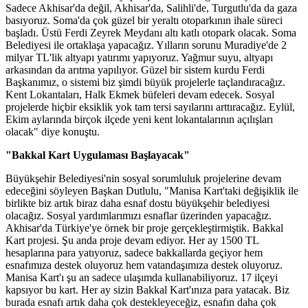
Sadece Akhisar'da değil, Akhisar'da, Salihli'de, Turgutlu'da da gaza
basıyoruz. Soma'da çok güzel bir yeraltı otoparkının ihale süreci
başladı. Üstü Ferdi Zeyrek Meydanı altı katlı otopark olacak. Soma
Belediyesi ile ortaklaşa yapacağız. Yılların sorunu Muradiye'de 2
milyar TL'lik altyapı yatırımı yapıyoruz. Yağmur suyu, altyapı
arkasından da arıtma yapılıyor. Güzel bir sistem kurdu Ferdi
Başkanımız, o sistemi biz şimdi büyük projelerle taçlandıracağız.
Kent Lokantaları, Halk Ekmek büfeleri devam edecek. Sosyal
projelerde hiçbir eksiklik yok tam tersi sayılarını arttıracağız. Eylül,
Ekim aylarında birçok ilçede yeni kent lokantalarının açılışları
olacak" diye konuştu.
"Bakkal Kart Uygulaması Başlayacak"
Büyükşehir Belediyesi'nin sosyal sorumluluk projelerine devam
edeceğini söyleyen Başkan Dutlulu, "Manisa Kart'taki değişiklik ile
birlikte biz artık biraz daha esnaf dostu büyükşehir belediyesi
olacağız. Sosyal yardımlarımızı esnaflar üzerinden yapacağız.
Akhisar'da Türkiye'ye örnek bir proje gerçekleştirmiştik. Bakkal
Kart projesi. Şu anda proje devam ediyor. Her ay 1500 TL
hesaplarına para yatıyoruz, sadece bakkallarda geçiyor hem
esnafımıza destek oluyoruz hem vatandaşımıza destek oluyoruz.
Manisa Kart'ı şu an sadece ulaşımda kullanabiliyoruz. 17 ilçeyi
kapsıyor bu kart. Her ay sizin Bakkal Kart'ınıza para yatacak. Biz
burada esnafı artık daha çok destekleyeceğiz, esnafın daha çok