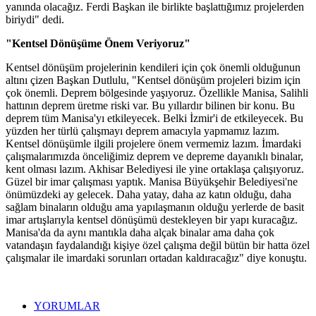
yanında olacağız. Ferdi Başkan ile birlikte başlattığımız projelerden
biriydi" dedi.
"Kentsel Dönüşüme Önem Veriyoruz"
Kentsel dönüşüm projelerinin kendileri için çok önemli olduğunun
altını çizen Başkan Dutlulu, "Kentsel dönüşüm projeleri bizim için
çok önemli. Deprem bölgesinde yaşıyoruz. Özellikle Manisa, Salihli
hattının deprem üretme riski var. Bu yıllardır bilinen bir konu. Bu
deprem tüm Manisa'yı etkileyecek. Belki İzmir'i de etkileyecek. Bu
yüzden her türlü çalışmayı deprem amacıyla yapmamız lazım.
Kentsel dönüşümle ilgili projelere önem vermemiz lazım. İmardaki
çalışmalarımızda önceliğimiz deprem ve depreme dayanıklı binalar,
kent olması lazım. Akhisar Belediyesi ile yine ortaklaşa çalışıyoruz.
Güzel bir imar çalışması yaptık. Manisa Büyükşehir Belediyesi'ne
önümüzdeki ay gelecek. Daha yatay, daha az katın olduğu, daha
sağlam binaların olduğu ama yapılaşmanın olduğu yerlerde de basit
imar artışlarıyla kentsel dönüşümü destekleyen bir yapı kuracağız.
Manisa'da da aynı mantıkla daha alçak binalar ama daha çok
vatandaşın faydalandığı kişiye özel çalışma değil bütün bir hatta özel
çalışmalar ile imardaki sorunları ortadan kaldıracağız" diye konuştu.
YORUMLAR