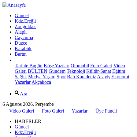
Güncel
Kdz.Ereğli
Zonguldak
Alaplı
Çaycuma
Düzce
Karabük
Bartın
Tarihte Bugün
Köşe Yazıları
Otomobil
Foto Galeri
Video
Galeri
BÜLTEN
Gündem
Teknoloji
Kültür-Sanat
Eğitim
Sağlık
Medya
Yaşam
Spor
Batı Karadeniz
Asayiş
Ekonomi
Yazarlar
Akçakoca
Ara
6 Ağustos 2026, Perşembe
Video Galeri
Foto Galeri
Yazarlar
Üye Paneli
HABERLER
Güncel
Kdz.Ereğli