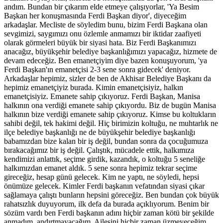
andım. Bundan bir çıkarım elde etmeye çalışıyorlar, 'Ya Besim
Başkan her konuşmasında Ferdi Başkan diyor', diyeceğim
arkadaşlar. Mecliste de söyledim bunu, bizim Ferdi Başkana olan
sevgimizi, saygımızı onu özlemle anmamızı bir iktidar zaafiyeti
olarak görmeleri büyük bir siyasi hata. Biz Ferdi Başkanımızı
anacağız, büyükşehir belediye başkanlığımızı yapacağız, hizmete de
devam edeceğiz. Ben emanetçiyim diye bazen konuşuyorum, 'ya
Ferdi Başkan'ın emanetçisi 2-3 sene sonra gidecek' deniyor.
Arkadaşlar hepimiz, sizler de ben de Akhisar Belediye Başkanı da
hepimiz emanetçiyiz burada. Kimin emanetçisiyiz, halkın
emanetçisiyiz. Emanete sahip çıkıyoruz. Ferdi Başkan, Manisa
halkının ona verdiği emanete sahip çıkıyordu. Biz de bugün Manisa
halkının bize verdiği emanete sahip çıkıyoruz. Kimse bu koltukların
sahibi değil, tek hakimi değil. Hiç birimizin koltuğu, ne muhtarlık ne
ilçe belediye başkanlığı ne de büyükşehir belediye başkanlığı
babamızdan bize kalan bir iş değil, bundan sonra da çocuğumuza
bırakacağımız bir iş değil. Çalıştık, mücadele ettik, halkımıza
kendimizi anlattık, seçime girdik, kazandık, o koltuğu 5 seneliğe
halkımızdan emanet aldık. 5 sene sonra hepimiz tekrar seçime
gireceğiz, hesap günü gelecek. Kim ne yaptı, ne söyledi, hepsi
önümüze gelecek. Kimler Ferdi başkanın vefatından siyasi çıkar
sağlamaya çalıştı bunların hepsini göreceğiz. Ben bundan çok büyük
rahatsızlık duyuyorum, ilk defa da burada açıklıyorum. Benim bir
sözüm vardı ben Ferdi başkanın adını hiçbir zaman kötü bir şekilde
anmadım, andırtmayacağım. Ailesini hiçbir zaman üzmeyeceğim,