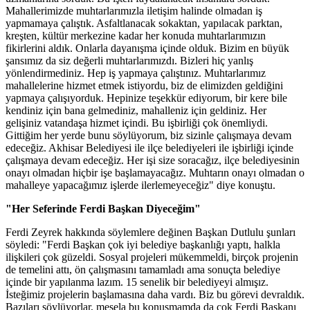
Mahallerimizde muhtarlarımızla iletişim halinde olmadan iş
yapmamaya çalıştık. Asfaltlanacak sokaktan, yapılacak parktan,
kreşten, kültür merkezine kadar her konuda muhtarlarımızın
fikirlerini aldık. Onlarla dayanışma içinde olduk. Bizim en büyük
şansımız da siz değerli muhtarlarımızdı. Bizleri hiç yanlış
yönlendirmediniz. Hep iş yapmaya çalıştınız. Muhtarlarımız
mahallelerine hizmet etmek istiyordu, biz de elimizden geldiğini
yapmaya çalışıyorduk. Hepinize teşekkür ediyorum, bir kere bile
kendiniz için bana gelmediniz, mahalleniz için geldiniz. Her
gelişiniz vatandaşa hizmet içindi. Bu işbirliği çok önemliydi.
Gittiğim her yerde bunu söylüyorum, biz sizinle çalışmaya devam
edeceğiz. Akhisar Belediyesi ile ilçe belediyeleri ile işbirliği içinde
çalışmaya devam edeceğiz. Her işi size soracağız, ilçe belediyesinin
onayı olmadan hiçbir işe başlamayacağız. Muhtarın onayı olmadan o
mahalleye yapacağımız işlerde ilerlemeyeceğiz" diye konuştu.
"Her Seferinde Ferdi Başkan Diyeceğim"
Ferdi Zeyrek hakkında söylemlere değinen Başkan Dutlulu şunları
söyledi: "Ferdi Başkan çok iyi belediye başkanlığı yaptı, halkla
ilişkileri çok güzeldi. Sosyal projeleri mükemmeldi, birçok projenin
de temelini attı, ön çalışmasını tamamladı ama sonuçta belediye
içinde bir yapılanma lazım. 15 senelik bir belediyeyi almışız.
İsteğimiz projelerin başlamasına daha vardı. Biz bu görevi devraldık.
Bazıları söylüyorlar, mesela bu konuşmamda da çok Ferdi Başkanı