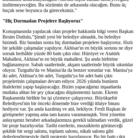
üzdürmeyeceğim. Bu sözümün de arkasında olacağım. Bunu üç
buçuk sene boyunca da göreceksiniz."
"Hiç Durmadan Projelere Başlıyoruz"
Konuşmasında yapılacak olan projeler hakkında bilgi veren Başkan
Besim Dutlulu,"Şimdi yeni bir belediye almadık, bu belediye
bizimdi. Biz bundan sonra hiç durmadan projelere başlıyoruz. Hızlı
bir şekilde çalışmalar yapılıyor. Akhisar'ın en büyük sorunu ne diye
sorsak herhâlde yüzde 80 battı çıktı olur. Hürriyet ve Atatürk
Mahallesi, Akhisar'ın en büyük mahallesi. Şu anda birbirine
bağlanamıyor. Sabah saatlerinde, akşam saatlerinde büyük sıkıntılar
oluyor. Turgutlu'da ve Manisa'da da benzer sorunlar var. Manisa'ya
iki adet, Akhisar'a bir adet, Turgutlu'ya bir adet battı çıktı
projelerinin çalışmaları devam ediyor. 2026 yılında bunların
ihalelerini yapıp başlayacağız. Bizim yapacağımız inşaatlarda
mutlaka alttan bir şey çıkacağını düşünmemiz lazım. Ekrem
Başkanımla birlikte bu işi çözmeye çalışıyoruz. Büyükşehir
Belediyesi'nin bir önceki dönemde bize verdiği itfaiye binası
hediyesi var. Şu anda kazılmış ve atıl, bekliyor. Ferdi Başkan ile
görüşmeler yapmış ama tam karara varamamıştık. Yeni yönetim
anlayışımız beraber arkadaşlarımıza gerekli talimatları verdik, güzel
bir proje hazırlıyorlar. Tarihi eserlerin, mozaiklerin görüneceği
şekilde bir sergi salonu, toplantı salonu, nikah salonu gibi
değerlendirmesiyle ilgili projemiz hazırlanıyor. Bu bir battı çıktı