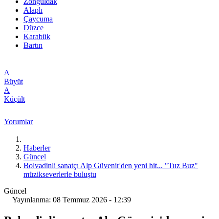
Zonguldak
Alaplı
Çaycuma
Düzce
Karabük
Bartın
A
Büyüt
A
Küçült
Yorumlar
Haberler
Güncel
Bolvadinli sanatçı Alp Güvenir'den yeni hit... "Tuz Buz"
müzikseverlerle buluştu
Güncel
Yayınlanma: 08 Temmuz 2026 - 12:39