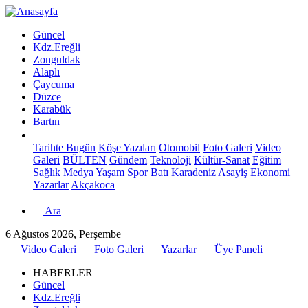
Güncel
Kdz.Ereğli
Zonguldak
Alaplı
Çaycuma
Düzce
Karabük
Bartın
Tarihte Bugün
Köşe Yazıları
Otomobil
Foto Galeri
Video
Galeri
BÜLTEN
Gündem
Teknoloji
Kültür-Sanat
Eğitim
Sağlık
Medya
Yaşam
Spor
Batı Karadeniz
Asayiş
Ekonomi
Yazarlar
Akçakoca
Ara
6 Ağustos 2026, Perşembe
Video Galeri
Foto Galeri
Yazarlar
Üye Paneli
HABERLER
Güncel
Kdz.Ereğli