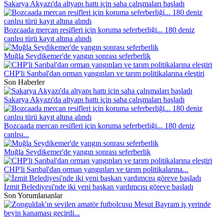
Sakarya Akyazı'da altyapı hattı için saha çalışmaları başladı
Bozcaada mercan resifleri için koruma seferberliği... 180 deniz
canlısı türü kayıt altına alındı
Muğla Seydikemer'de yangın sonrası seferberlik
CHP'li Sarıbal'dan orman yangınları ve tarım politikalarına eleştiri
Son Haberler
Sakarya Akyazı'da altyapı hattı için saha çalışmaları başladı
Bozcaada mercan resifleri için koruma seferberliği... 180 deniz
canlısı...
Muğla Seydikemer'de yangın sonrası seferberlik
CHP'li Sarıbal'dan orman yangınları ve tarım politikalarına...
İzmit Belediyesi'nde iki yeni başkan yardımcısı göreve başladı
Son Yorumlananlar