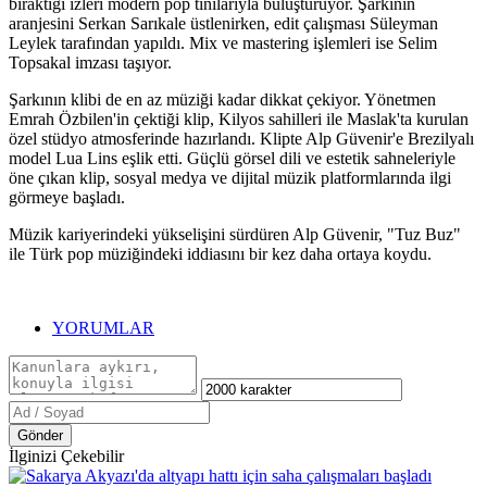
bıraktığı izleri modern pop tınılarıyla buluşturuyor. Şarkının
aranjesini Serkan Sarıkale üstlenirken, edit çalışması Süleyman
Leylek tarafından yapıldı. Mix ve mastering işlemleri ise Selim
Topsakal imzası taşıyor.
Şarkının klibi de en az müziği kadar dikkat çekiyor. Yönetmen
Emrah Özbilen'in çektiği klip, Kilyos sahilleri ile Maslak'ta kurulan
özel stüdyo atmosferinde hazırlandı. Klipte Alp Güvenir'e Brezilyalı
model Lua Lins eşlik etti. Güçlü görsel dili ve estetik sahneleriyle
öne çıkan klip, sosyal medya ve dijital müzik platformlarında ilgi
görmeye başladı.
Müzik kariyerindeki yükselişini sürdüren Alp Güvenir, "Tuz Buz"
ile Türk pop müziğindeki iddiasını bir kez daha ortaya koydu.
YORUMLAR
Gönder
İlginizi Çekebilir