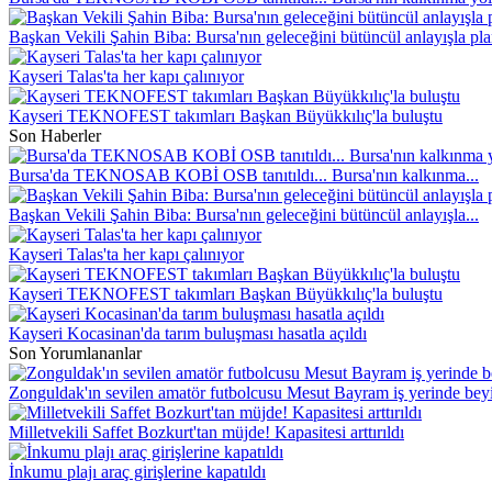
Başkan Vekili Şahin Biba: Bursa'nın geleceğini bütüncül anlayışla pla
Kayseri Talas'ta her kapı çalınıyor
Kayseri TEKNOFEST takımları Başkan Büyükkılıç'la buluştu
Son Haberler
Bursa'da TEKNOSAB KOBİ OSB tanıtıldı... Bursa'nın kalkınma...
Başkan Vekili Şahin Biba: Bursa'nın geleceğini bütüncül anlayışla...
Kayseri Talas'ta her kapı çalınıyor
Kayseri TEKNOFEST takımları Başkan Büyükkılıç'la buluştu
Kayseri Kocasinan'da tarım buluşması hasatla açıldı
Son Yorumlananlar
Zonguldak'ın sevilen amatör futbolcusu Mesut Bayram iş yerinde beyi
Milletvekili Saffet Bozkurt'tan müjde! Kapasitesi arttırıldı
İnkumu plajı araç girişlerine kapatıldı