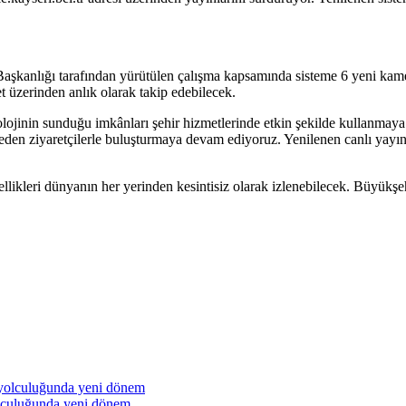
Başkanlığı tarafından yürütülen çalışma kapsamında sisteme 6 yeni kamer
et üzerinden anlık olarak takip edebilecek.
in sunduğu imkânları şehir hizmetlerinde etkin şekilde kullanmaya deva
 eden ziyaretçilerle buluşturmaya devam ediyoruz. Yenilenen canlı yayı
llikleri dünyanın her yerinden kesintisiz olarak izlenebilecek. Büyükşeh
lculuğunda yeni dönem