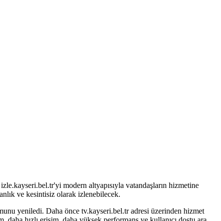
le.kayseri.bel.tr'yi modern altyapısıyla vatandaşların hizmetine
nlık ve kesintisiz olarak izlenebilecek.
rmunu yeniledi. Daha önce tv.kayseri.bel.tr adresi üzerinden hizmet
em, daha hızlı erişim, daha yüksek performans ve kullanıcı dostu ara