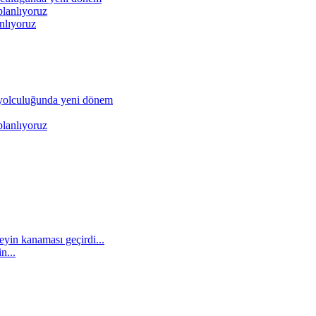
nlıyoruz
n...