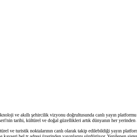
oji ve akıllı şehircilik vizyonu doğrultusunda canlı yayın platformu iz
nin tarihi, kültürel ve doğal güzellikleri artık dünyanın her yerinden a
l ve turistik noktalarının canlı olarak takip edilebildiği yayın platfo
e.kayseri.bel.tr adresi üzerinden yayınlarını sürdürüyor. Yenilenen sist