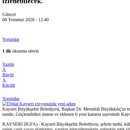
izlenebilecek.
Güncel
08 Temmuz 2026 - 12:40
Yorumlar
1 dk
okunma süresi
Yazdır
A
Büyüt
A
Küçült
Yorumlar
Kayseri Büyükşehir Belediyesi, Başkan Dr. Memduh Büyükkılıç'ın teknol
sundu. Güçlendirilen sistem ve eklenen 6 yeni kamera sayesinde Kayseri'
KAYSERİ (İGFA) - Kayseri Büyükşehir Belediyesi, şehrin tarihi, kültüre
veren canlı yayın platformu, yapılan güncellemelerin ardından artık izl