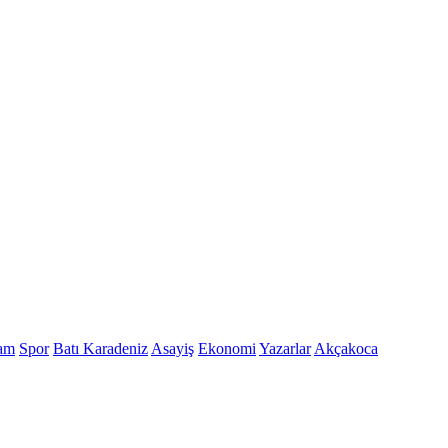
am
Spor
Batı Karadeniz
Asayiş
Ekonomi
Yazarlar
Akçakoca