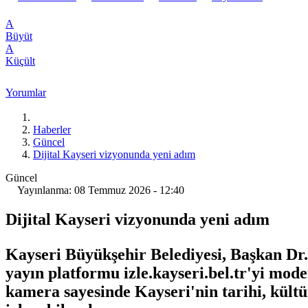
A
Büyüt
A
Küçült
Yorumlar
Haberler
Güncel
Dijital Kayseri vizyonunda yeni adım
Güncel
Yayınlanma: 08 Temmuz 2026 - 12:40
Dijital Kayseri vizyonunda yeni adım
Kayseri Büyükşehir Belediyesi, Başkan Dr.
yayın platformu izle.kayseri.bel.tr'yi mod
kamera sayesinde Kayseri'nin tarihi, kültür