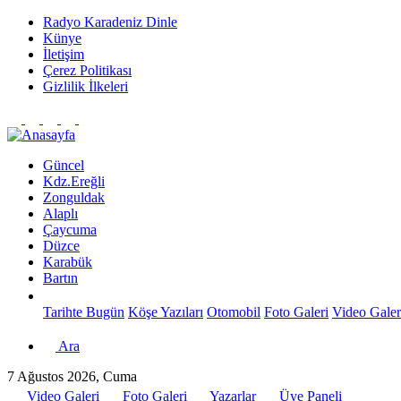
Radyo Karadeniz Dinle
Künye
İletişim
Çerez Politikası
Gizlilik İlkeleri
Güncel
Kdz.Ereğli
Zonguldak
Alaplı
Çaycuma
Düzce
Karabük
Bartın
Tarihte Bugün
Köşe Yazıları
Otomobil
Foto Galeri
Video Galer
Ara
7 Ağustos 2026, Cuma
Video Galeri
Foto Galeri
Yazarlar
Üye Paneli