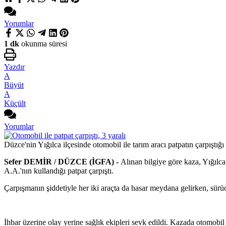
Yorumlar
1 dk
okunma süresi
Yazdır
A
Büyüt
A
Küçült
Yorumlar
Düzce'nin Yığılca ilçesinde otomobil ile tarım aracı patpatın çarpıştığı
Sefer DEMİR / DÜZCE (İGFA) -
Alınan bilgiye göre kaza, Yığılc
A.A.'nın kullandığı patpat çarpıştı.
Çarpışmanın şiddetiyle her iki araçta da hasar meydana gelirken, sürüc
İhbar üzerine olay yerine sağlık ekipleri sevk edildi. Kazada otomobil