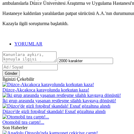
ambulanslarla Düzce Üniversitesi Araştırma ve Uygulama Hastanesi'ne
Hastaneye kaldırılan yaralılardan patpat sürücüsü A.A.'nın durumunun
Kazayla ilgili soruşturma başlatıldı.
YORUMLAR
Gönder
İlginizi Çekebilir
Düzce-Akçakoca karayolunda korkutan kaza!
İki grup arasında yaşanan restleşme silahlı kavgaya dönüştü!
Düzce'de gizli fotoğraf skandalı! Esnaf gözaltına alındı
Otomobil tıra çarptı!...
Son Haberler