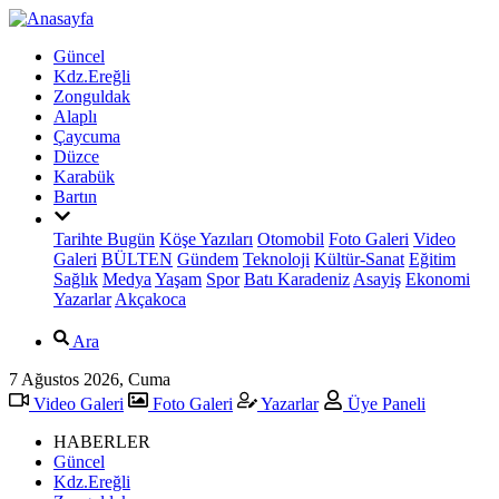
Güncel
Kdz.Ereğli
Zonguldak
Alaplı
Çaycuma
Düzce
Karabük
Bartın
Tarihte Bugün
Köşe Yazıları
Otomobil
Foto Galeri
Video
Galeri
BÜLTEN
Gündem
Teknoloji
Kültür-Sanat
Eğitim
Sağlık
Medya
Yaşam
Spor
Batı Karadeniz
Asayiş
Ekonomi
Yazarlar
Akçakoca
Ara
7 Ağustos 2026, Cuma
Video Galeri
Foto Galeri
Yazarlar
Üye Paneli
HABERLER
Güncel
Kdz.Ereğli