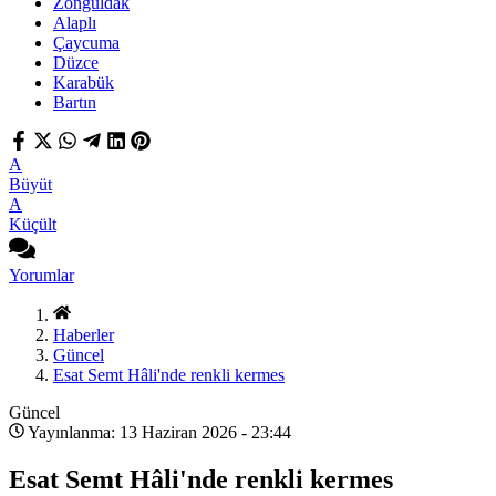
Zonguldak
Alaplı
Çaycuma
Düzce
Karabük
Bartın
A
Büyüt
A
Küçült
Yorumlar
Haberler
Güncel
Esat Semt Hâli'nde renkli kermes
Güncel
Yayınlanma: 13 Haziran 2026 - 23:44
Esat Semt Hâli'nde renkli kermes