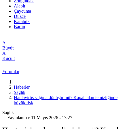
Zonguldak
Alaplı
Çaycuma
Düzce
Karabük
Bartın
A
Büyüt
A
Küçült
Yorumlar
Haberler
Sağlık
Hantavirüs salgına dönüşür mü? Kapalı alan temizliğinde
büyük risk
Sağlık
Yayınlanma: 11 Mayıs 2026 - 13:27