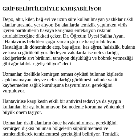
GRİP BELİRTİLERİYLE KARIŞABİLİYOR
Depo, ahır, kiler, bağ evi ve uzun süre kullanılmayan yazlıklar riskli
alanlar arasında yer alıyor. Bu alanlarda temizlik yapılırken virüs
içeren partiküllerin havaya karışması enfeksiyon riskinin
artırılabileceğine dikkati çeken Dr. Öğretim Üyesi Saliha Ayan,
"Hantavirüs belirtileri çoğu zaman grip ile karıştırılabiliyor.
Hastalığın ilk döneminde ateş, baş ağrısı, kas ağrısı, halsizlik, bulantı
ve kusma görülebiliyor. İlerleyen vakalarda ise nefes darlığı,
akciğerlerde sıvı birikimi, tansiyon düşüklüğü ve böbrek yetmezliği
gibi ağır tablolar gelişebiliyor" dedi.
Uzmanlar, özellikle kemirgen teması öyküsü bulunan kişilerde
açıklanamayan ateş ve nefes darlığı görülmesi halinde vakit
kaybetmeden sağlık kuruluşuna başvurulması gerektiğini
vurguluyor.
Hantavirüse karşı kesin etkili bir antiviral tedavi ya da yaygın
kullanılan bir aşı bulunmuyor. Bu nedenle korunma yöntemleri
büyük önem taşıyor.
Uzmanlar, riskli alanların önce havalandırılması gerektiğini,
kemirgen dışkısı bulunan bölgelerin süpürülmemesi ve
nemlendirilerek temizlenmesi gerektiğini belirtiyor. Temizlik