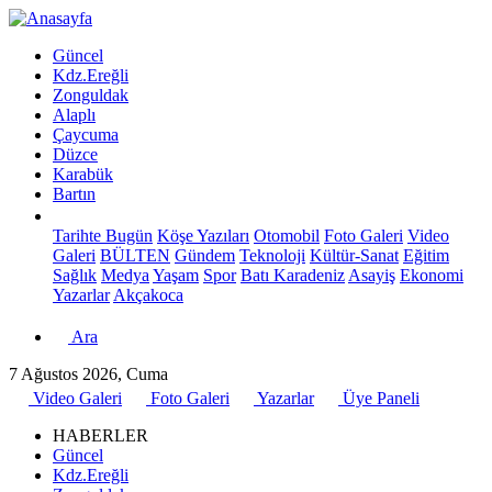
Güncel
Kdz.Ereğli
Zonguldak
Alaplı
Çaycuma
Düzce
Karabük
Bartın
Tarihte Bugün
Köşe Yazıları
Otomobil
Foto Galeri
Video
Galeri
BÜLTEN
Gündem
Teknoloji
Kültür-Sanat
Eğitim
Sağlık
Medya
Yaşam
Spor
Batı Karadeniz
Asayiş
Ekonomi
Yazarlar
Akçakoca
Ara
7 Ağustos 2026, Cuma
Video Galeri
Foto Galeri
Yazarlar
Üye Paneli
HABERLER
Güncel
Kdz.Ereğli