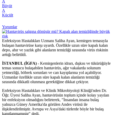
A
Büyüt
A
Küçült
Yorumlar
Enfeksiyon Hastalıkları Uzmanı Saliha Ayan, kemirgen temasıyla
bulaşan hantavirüse karşı uyardı. Özellikle uzun süre kapalı kalan
depo, ahır ve yazlık gibi alanların temizliği sırasında virüs riskinin
arttığı belirtildi.
İSTANBUL (İGFA) -
Kemirgenlerin idrarı, dışkısı ve tükürüğüyle
temas sonucu bulaşabilen hantavirüs, ağır vakalarda solunum
yetmezliği, böbrek sorunları ve can kayıplarına yol açabiliyor.
Uzmanlar özellikle uzun süre kapalı kalan alanların temizliği
sırasında dikkatli olunması gerektiğine dikkat çekiyor.
Enfeksiyon Hastalıkları ve Klinik Mikrobiyoloji Kliniği'nden Dr.
Öğr. Üyesi Saliha Ayan, hantavirüsün toplum içinde kolay yayılan
bir enfeksiyon olmadığını belirterek, "İnsandan insana bulaş
yalnızca Güney Amerika'da görülen Andes virüsü ile
ilişkilendirilmiştir. Avrupa ve Asya'daki türlerde böyle bir bulaş
kanıtlanmamıştır" dedi.