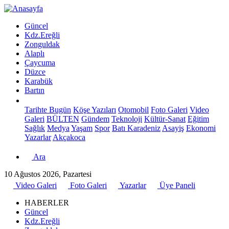
Güncel
Kdz.Ereğli
Zonguldak
Alaplı
Çaycuma
Düzce
Karabük
Bartın
Tarihte Bugün
Köşe Yazıları
Otomobil
Foto Galeri
Video
Galeri
BÜLTEN
Gündem
Teknoloji
Kültür-Sanat
Eğitim
Sağlık
Medya
Yaşam
Spor
Batı Karadeniz
Asayiş
Ekonomi
Yazarlar
Akçakoca
Ara
10 Ağustos 2026, Pazartesi
Video Galeri
Foto Galeri
Yazarlar
Üye Paneli
HABERLER
Güncel
Kdz.Ereğli