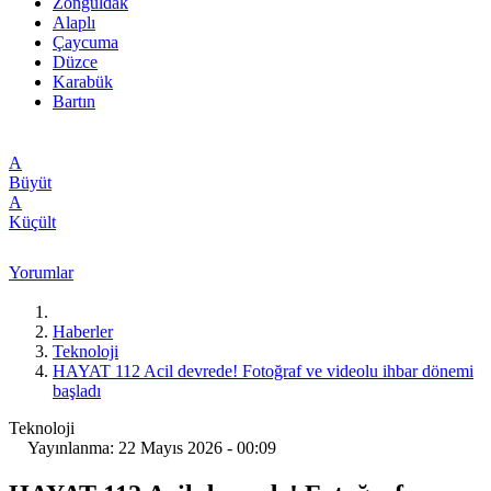
Zonguldak
Alaplı
Çaycuma
Düzce
Karabük
Bartın
A
Büyüt
A
Küçült
Yorumlar
Haberler
Teknoloji
HAYAT 112 Acil devrede! Fotoğraf ve videolu ihbar dönemi
başladı
Teknoloji
Yayınlanma: 22 Mayıs 2026 - 00:09