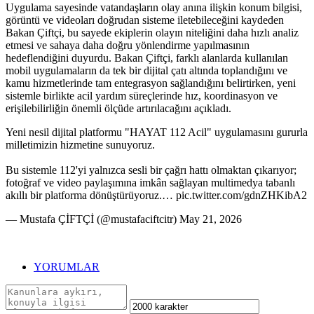
Uygulama sayesinde vatandaşların olay anına ilişkin konum bilgisi,
görüntü ve videoları doğrudan sisteme iletebileceğini kaydeden
Bakan Çiftçi, bu sayede ekiplerin olayın niteliğini daha hızlı analiz
etmesi ve sahaya daha doğru yönlendirme yapılmasının
hedeflendiğini duyurdu. Bakan Çiftçi, farklı alanlarda kullanılan
mobil uygulamaların da tek bir dijital çatı altında toplandığını ve
kamu hizmetlerinde tam entegrasyon sağlandığını belirtirken, yeni
sistemle birlikte acil yardım süreçlerinde hız, koordinasyon ve
erişilebilirliğin önemli ölçüde artırılacağını açıkladı.
Yeni nesil dijital platformu "HAYAT 112 Acil" uygulamasını gururla
milletimizin hizmetine sunuyoruz.
Bu sistemle 112'yi yalnızca sesli bir çağrı hattı olmaktan çıkarıyor;
fotoğraf ve video paylaşımına imkân sağlayan multimedya tabanlı
akıllı bir platforma dönüştürüyoruz.… pic.twitter.com/gdnZHKibA2
— Mustafa ÇİFTÇİ (@mustafaciftcitr) May 21, 2026
YORUMLAR