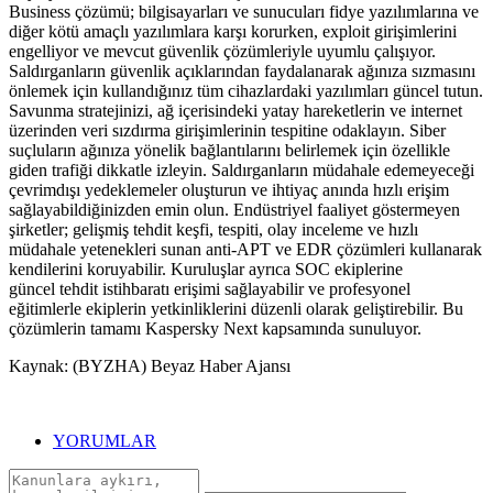
Business çözümü; bilgisayarları ve sunucuları fidye yazılımlarına ve
diğer kötü amaçlı yazılımlara karşı korurken, exploit girişimlerini
engelliyor ve mevcut güvenlik çözümleriyle uyumlu çalışıyor.
Saldırganların güvenlik açıklarından faydalanarak ağınıza sızmasını
önlemek için kullandığınız tüm cihazlardaki yazılımları güncel tutun.
Savunma stratejinizi, ağ içerisindeki yatay hareketlerin ve internet
üzerinden veri sızdırma girişimlerinin tespitine odaklayın. Siber
suçluların ağınıza yönelik bağlantılarını belirlemek için özellikle
giden trafiği dikkatle izleyin. Saldırganların müdahale edemeyeceği
çevrimdışı yedeklemeler oluşturun ve ihtiyaç anında hızlı erişim
sağlayabildiğinizden emin olun. Endüstriyel faaliyet göstermeyen
şirketler; gelişmiş tehdit keşfi, tespiti, olay inceleme ve hızlı
müdahale yetenekleri sunan anti-APT ve EDR çözümleri kullanarak
kendilerini koruyabilir. Kuruluşlar ayrıca SOC ekiplerine
güncel tehdit istihbaratı erişimi sağlayabilir ve profesyonel
eğitimlerle ekiplerin yetkinliklerini düzenli olarak geliştirebilir. Bu
çözümlerin tamamı Kaspersky Next kapsamında sunuluyor.
Kaynak: (BYZHA) Beyaz Haber Ajansı
YORUMLAR