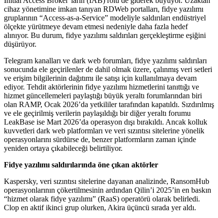
Initial Access Broker’ların (IAB) rolü de giderek büyüyor. Uzaktan
cihaz yönetimine imkan tanıyan RDWeb portalları, fidye yazılımı
gruplarının “Access-as-a-Service” modeliyle saldırıları endüstriyel
ölçekte yürütmeye devam etmesi nedeniyle daha fazla hedef
alınıyor. Bu durum, fidye yazılımı saldırıları gerçekleştirme eşiğini
düşürüyor.
Telegram kanalları ve dark web forumları, fidye yazılımı saldırıları
sonucunda ele geçirilenler de dahil olmak üzere, çalınmış veri setleri
ve erişim bilgilerinin dağıtımı ile satışı için kullanılmaya devam
ediyor. Tehdit aktörlerinin fidye yazılımı hizmetlerini tanıttığı ve
hizmet güncellemeleri paylaştığı büyük yeraltı forumlarından biri
olan RAMP, Ocak 2026’da yetkililer tarafından kapatıldı. Sızdırılmış
ve ele geçirilmiş verilerin paylaşıldığı bir diğer yeraltı forumu
LeakBase ise Mart 2026’da operasyon dışı bırakıldı. Ancak kolluk
kuvvetleri dark web platformları ve veri sızıntısı sitelerine yönelik
operasyonlarını sürdürse de, benzer platformların zaman içinde
yeniden ortaya çıkabileceği belirtiliyor.
Fidye yazılımı saldırılarında öne çıkan aktörler
Kaspersky, veri sızıntısı sitelerine dayanan analizinde, RansomHub
operasyonlarının çökertilmesinin ardından Qilin’i 2025’in en baskın
“hizmet olarak fidye yazılımı” (RaaS) operatörü olarak belirledi.
Clop en aktif ikinci grup olurken, Akira üçüncü sırada yer aldı.