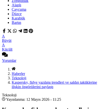
Zonguldak
Alaplı
Çaycuma
Düzce
Karabük
Bartın
A
Büyüt
A
Küçült
Yorumlar
Haberler
Teknoloji
Kaspersky, fidye yazılımı trendleri ve saldırı taktiklerine
ilişkin öngörülerini paylaştı
Teknoloji
Yayınlanma: 12 Mayıs 2026 - 11:25