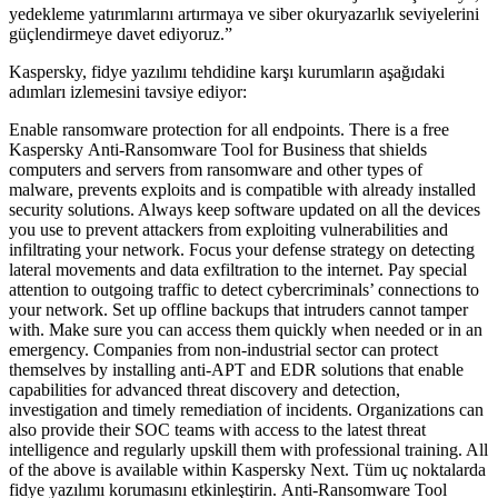
yedekleme yatırımlarını artırmaya ve siber okuryazarlık seviyelerini
güçlendirmeye davet ediyoruz.”
Kaspersky, fidye yazılımı tehdidine karşı kurumların aşağıdaki
adımları izlemesini tavsiye ediyor:
Enable ransomware protection for all endpoints. There is a free
Kaspersky Anti-Ransomware Tool for Business that shields
computers and servers from ransomware and other types of
malware, prevents exploits and is compatible with already installed
security solutions. Always keep software updated on all the devices
you use to prevent attackers from exploiting vulnerabilities and
infiltrating your network. Focus your defense strategy on detecting
lateral movements and data exfiltration to the internet. Pay special
attention to outgoing traffic to detect cybercriminals’ connections to
your network. Set up offline backups that intruders cannot tamper
with. Make sure you can access them quickly when needed or in an
emergency. Companies from non-industrial sector can protect
themselves by installing anti-APT and EDR solutions that enable
capabilities for advanced threat discovery and detection,
investigation and timely remediation of incidents. Organizations can
also provide their SOC teams with access to the latest threat
intelligence and regularly upskill them with professional training. All
of the above is available within Kaspersky Next. Tüm uç noktalarda
fidye yazılımı korumasını etkinleştirin. Anti-Ransomware Tool