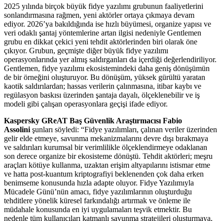
2025 yılında birçok büyük fidye yazılımı grubunun faaliyetlerini
sonlandırmasına rağmen, yeni aktörler ortaya çıkmaya devam
ediyor. 2026’ya bakıldığında ise hızlı büyümesi, organize yapısı ve
veri odaklı şantaj yöntemlerine artan ilgisi nedeniyle Gentlemen
grubu en dikkat çekici yeni tehdit aktörlerinden biri olarak öne
çıkıyor. Grubun, geçmişte diğer büyük fidye yazılımı
operasyonlarında yer almış saldırganları da içerdiği değerlendiriliyor.
Gentlemen, fidye yazılımı ekosistemindeki daha geniş dönüşümün
de bir örneğini oluşturuyor. Bu dönüşüm, yüksek gürültü yaratan
kaotik saldırılardan; hassas verilerin çalınmasına, itibar kaybı ve
regülasyon baskısı üzerinden şantaja dayalı, ölçeklenebilir ve iş
modeli gibi çalışan operasyonlara geçişi ifade ediyor.
Kaspersky GReAT Baş Güvenlik Araştırmacısı Fabio
Assolini
şunları söyledi: “Fidye yazılımları, çalınan veriler üzerinden
gelir elde etmeye, savunma mekanizmalarını devre dışı bırakmaya
ve saldırıları kurumsal bir verimlilikle ölçeklendirmeye odaklanan
son derece organize bir ekosisteme dönüştü. Tehdit aktörleri; meşru
araçları kötüye kullanma, uzaktan erişim altyapılarını istismar etme
ve hatta post-kuantum kriptografiyi beklenenden çok daha erken
benimseme konusunda hızla adapte oluyor. Fidye Yazılımıyla
Mücadele Günü’nün amacı, fidye yazılımlarının oluşturduğu
tehditlere yönelik küresel farkındalığı artırmak ve önleme ile
müdahale konusunda en iyi uygulamaları teşvik etmektir. Bu
nedenle tüm kullanıcıları katmanlı savunma stratejileri oluşturmaya,