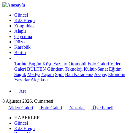
Güncel
Kdz.Ereğli
Zonguldak
Alaplı
Çaycuma
Düzce
Karabük
Bartın
Tarihte Bugün
Köşe Yazıları
Otomobil
Foto Galeri
Video
Galeri
BÜLTEN
Gündem
Teknoloji
Kültür-Sanat
Eğitim
Sağlık
Medya
Yaşam
Spor
Batı Karadeniz
Asayiş
Ekonomi
Yazarlar
Akçakoca
Ara
8 Ağustos 2026, Cumartesi
Video Galeri
Foto Galeri
Yazarlar
Üye Paneli
HABERLER
Güncel
Kdz.Ereğli