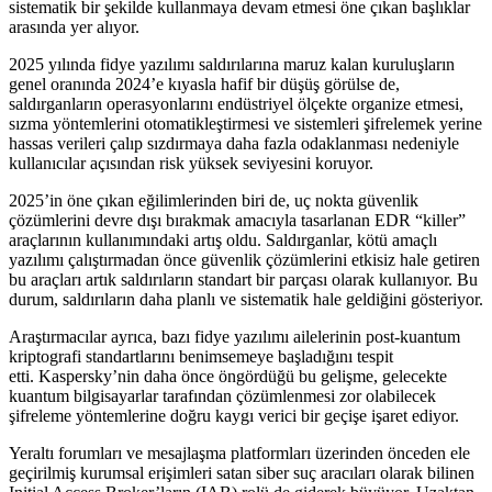
sistematik bir şekilde kullanmaya devam etmesi öne çıkan başlıklar
arasında yer alıyor.
2025 yılında fidye yazılımı saldırılarına maruz kalan kuruluşların
genel oranında 2024’e kıyasla hafif bir düşüş görülse de,
saldırganların operasyonlarını endüstriyel ölçekte organize etmesi,
sızma yöntemlerini otomatikleştirmesi ve sistemleri şifrelemek yerine
hassas verileri çalıp sızdırmaya daha fazla odaklanması nedeniyle
kullanıcılar açısından risk yüksek seviyesini koruyor.
2025’in öne çıkan eğilimlerinden biri de, uç nokta güvenlik
çözümlerini devre dışı bırakmak amacıyla tasarlanan EDR “killer”
araçlarının kullanımındaki artış oldu. Saldırganlar, kötü amaçlı
yazılımı çalıştırmadan önce güvenlik çözümlerini etkisiz hale getiren
bu araçları artık saldırıların standart bir parçası olarak kullanıyor. Bu
durum, saldırıların daha planlı ve sistematik hale geldiğini gösteriyor.
Araştırmacılar ayrıca, bazı fidye yazılımı ailelerinin post-kuantum
kriptografi standartlarını benimsemeye başladığını tespit
etti. Kaspersky’nin daha önce öngördüğü bu gelişme, gelecekte
kuantum bilgisayarlar tarafından çözümlenmesi zor olabilecek
şifreleme yöntemlerine doğru kaygı verici bir geçişe işaret ediyor.
Yeraltı forumları ve mesajlaşma platformları üzerinden önceden ele
geçirilmiş kurumsal erişimleri satan siber suç aracıları olarak bilinen