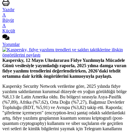
Yazdır
A
Büyüt
A
Küçült
Yorumlar
Kaspersky, 12 Mayıs Uluslararası Fidye Yazılımıyla Mücadele
Günü vesilesiyle yayımladığı raporla, 2025 yılına damga vuran
fidye yazılımı trendlerini değerlendirirken, 2026’daki tehdit
ortamına dair kritik öngörülerini kamuoyuyla paylaştı.
Kaspersky Security Network verilerine göre, 2025 yılında fidye
yazılımı saldırılarının kurumsal düzeyde en yoğun görüldüğü bölge
%8,13 ile Latin Amerika oldu. Bu bölgeyi sırasıyla Asya-Pasifik
(%7,89), Afrika (%7,62), Orta Doğu (%7,27), Bağımsız Devletler
Topluluğu (BDT, %5,91) ve Avrupa (%3,82) takip etti. Raporda;
"şifreleme içermeyen" (encryption-less) şantaj odaklı saldırılardaki
artış, fidye yazılımı gruplarının kuantum sonrası kriptografi (post-
quantum cryptography) kullanımı ve siber suçluların ele geçirilen
veri setleri ile kimlik bilgilerini yaymak için Telegram kanallarını