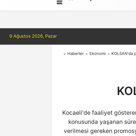
Radyo Karadeniz Dinle
Künye
İlet
9 Ağustos 2026, Pazar
Haberler
Ekonomi
KOLSAN'da p
KOL
Kocaeli'de faaliyet göster
konusunda yaşanan süreç 
verilmesi gereken promosyon