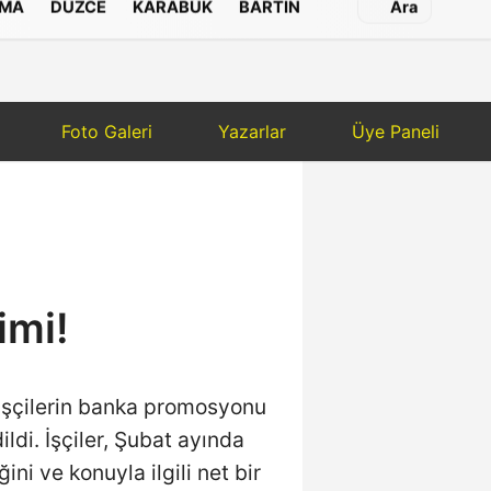
MA
DÜZCE
KARABÜK
BARTIN
Ara
Foto Galeri
Yazarlar
Üye Paneli
imi!
 işçilerin banka promosyonu
di. İşçiler, Şubat ayında
ni ve konuyla ilgili net bir