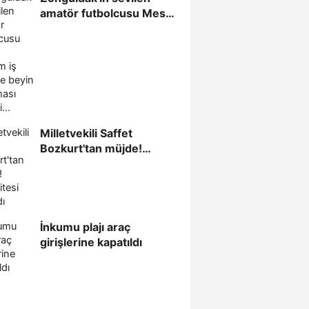
amatör futbolcusu Mesut
Bayram iş yerinde beyin...
Milletvekili Saffet
Bozkurt'tan müjde!
Kapasitesi arttırıldı
İnkumu plajı araç
girişlerine kapatıldı