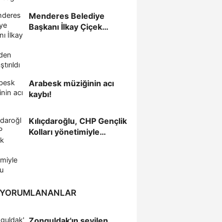
Menderes Belediye
Başkanı İlkay Çiçek
görevden uzaklaştırıldı
Arabesk müziğinin acı
kaybı!
Kılıçdaroğlu, CHP Gençlik
Kolları yönetimiyle
buluştu
 YORUMLANANLAR
Zonguldak'ın sevilen