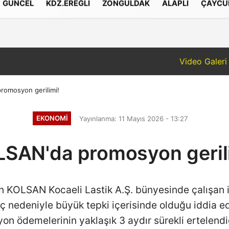
GÜNCEL
KDZ.EREĞLI
ZONGULDAK
ALAPLI
ÇAYCU
işim
Çerez Politikası
Gizlilik İlkeleri
Video Galeri
romosyon gerilimi!
EKONOMI
Yayınlanma: 11 Mayıs 2026 - 13:27
SAN'da promosyon geril
en KOLSAN Kocaeli Lastik A.Ş. bünyesinde çalışan
nedeniyle büyük tepki içerisinde olduğu iddia edil
 ödemelerinin yaklaşık 3 aydır sürekli ertelendiği