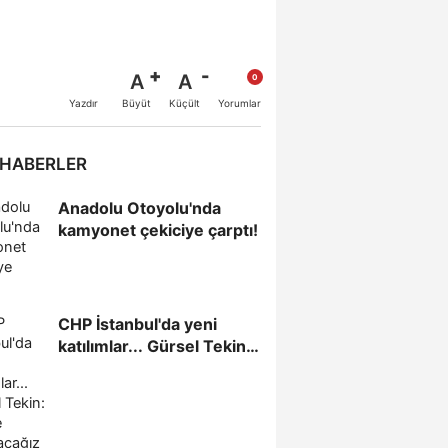
A
A
Büyüt
Küçült
Yazdır
Yorumlar
 HABERLER
Anadolu Otoyolu'nda
kamyonet çekiciye çarptı!
CHP İstanbul'da yeni
katılımlar... Gürsel Tekin:
Birlikte başaracağız