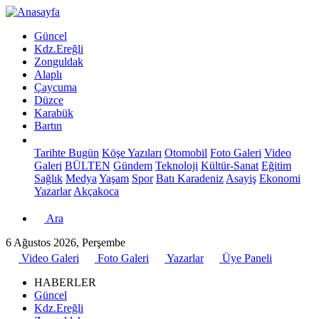
Güncel
Kdz.Ereğli
Zonguldak
Alaplı
Çaycuma
Düzce
Karabük
Bartın
Tarihte Bugün
Köşe Yazıları
Otomobil
Foto Galeri
Video
Galeri
BÜLTEN
Gündem
Teknoloji
Kültür-Sanat
Eğitim
Sağlık
Medya
Yaşam
Spor
Batı Karadeniz
Asayiş
Ekonomi
Yazarlar
Akçakoca
Ara
6 Ağustos 2026, Perşembe
Video Galeri
Foto Galeri
Yazarlar
Üye Paneli
HABERLER
Güncel
Kdz.Ereğli