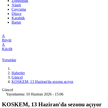
Zonguldak
Alaplı
Çaycuma
Düzce
Karabük
Bartın
A
Büyüt
A
Küçült
Yorumlar
Haberler
Güncel
KOSKEM, 13 Haziran'da sezonu açıyor
Güncel
Yayınlanma: 10 Haziran 2026 - 15:06
KOSKEM, 13 Haziran'da sezonu açıyor