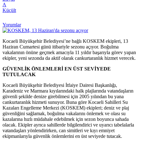
A
Küçült
Yorumlar
Kocaeli Büyükşehir Belediyesi’ne bağlı KOSKEM ekipleri, 13
Haziran Cumartesi günü itibariyle sezonu açıyor. Boğulma
vakalarının önüne geçmek amacıyla 11 yıldır başarıyla görev yapan
ekipler, yeni sezonda da aktif olarak cankurtaranlık hizmet verecek.
GÜVENLİK ÖNLEMLERİ EN ÜST SEVİYEDE
TUTULACAK
Kocaeli Büyükşehir Belediyesi İtfaiye Dairesi Başkanlığı,
Karadeniz ve Marmara kıyılarındaki halk plajlarında vatandaşların
güvenli şekilde denize girebilmesi için 2005 yılından bu yana
cankurtaranlık hizmeti sunuyor. Buna göre Kocaeli Sahilleri Su
Kazaları Engelleme Merkezi (KOSKEM) ekipleri; deniz ve plaj
güvenliğini sağlamak, boğulma vakalarını önlemek ve olası su
kazalarına hızlı müdahale edebilmek için sezon boyunca sahada
olacak. Ekipler ayrıca sahillerde bilgilendirici ve uyarıcı tabelalarla
vatandaşları yönlendirirken, can simitleri ve kıyı emniyet
ekipmanlarıyla güvenlik önlemlerini en üst seviyede tutacak.