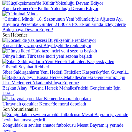
Küçükçekmece'de Kültür Yolculuğu Devam Ediyor
“Criminal Minds" 18. Sezonunun Yeni bölümleriyle Ağustos Ayı
Boyunca Perşembe Günleri 21.30'da FX Ekranlarında İzleyicilerle
Buluşmaya Devam Ediyor!
Son Haberler
Kocaeli'de yaz neşesi Büyükşehir'le renkleniyor
Dünya lideri Türk taze inciri yeni sezona başladı
Siber Saldırganların Yeni Hedefi Tatilciler: Kaspersky'den Güvenli...
Başkan Altay: “Bosna Hersek Mahallesi'ndeki Gençlerimiz İçin
Lise...
Ukraynalı çocuklar Kemer'de moral depoladı
Son Yorumlananlar
Zonguldak'ın sevilen amatör futbolcusu Mesut Bayram iş yerinde
beyin...