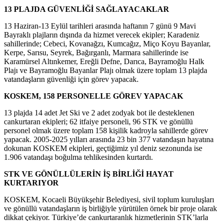
13 PLAJDA GÜVENLİĞİ SAĞLAYACAKLAR
13 Haziran-13 Eylül tarihleri arasında haftanın 7 günü 9 Mavi
Bayraklı plajların dışında da hizmet verecek ekipler; Karadeniz
sahillerinde; Cebeci, Kovanağzı, Kumcağız, Miço Koyu Bayanlar,
Kerpe, Sarısu, Seyrek, Bağırganlı, Marmara sahillerinde ise
Karamürsel Altınkemer, Ereğli Defne, Darıca, Bayramoğlu Halk
Plajı ve Bayramoğlu Bayanlar Plajı olmak üzere toplam 13 plajda
vatandaşların güvenliği için görev yapacak.
KOSKEM, 158 PERSONELLE GÖREV YAPACAK
13 plajda 14 adet Jet Ski ve 2 adet zodyak bot ile desteklenen
cankurtaran ekipleri; 62 itfaiye personeli, 96 STK ve gönüllü
personel olmak üzere toplam 158 kişilik kadroyla sahillerde görev
yapacak. 2005-2025 yılları arasında 23 bin 377 vatandaşın hayatına
dokunan KOSKEM ekipleri, geçtiğimiz yıl deniz sezonunda ise
1.906 vatandaşı boğulma tehlikesinden kurtardı.
STK VE GÖNÜLLÜLERİN İŞ BİRLİĞİ HAYAT
KURTARIYOR
KOSKEM, Kocaeli Büyükşehir Belediyesi, sivil toplum kuruluşları
ve gönüllü vatandaşların iş birliğiyle yürütülen örnek bir proje olarak
dikkat çekiyor. Türkiye’de cankurtaranlık hizmetlerinin STK’larla