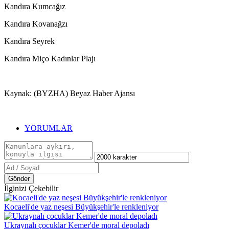
Kandıra Kumcağız
Kandıra Kovanağzı
Kandıra Seyrek
Kandıra Miço Kadınlar Plajı
Kaynak: (BYZHA) Beyaz Haber Ajansı
YORUMLAR
Gönder
İlginizi Çekebilir
Kocaeli'de yaz neşesi Büyükşehir'le renkleniyor
Ukraynalı çocuklar Kemer'de moral depoladı