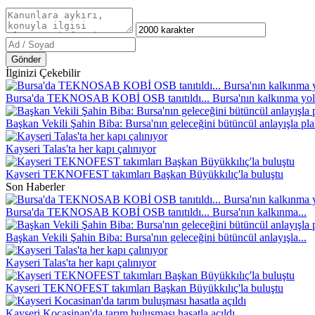
Gönder
İlginizi Çekebilir
Bursa'da TEKNOSAB KOBİ OSB tanıtıldı... Bursa'nın kalkınma yo
Başkan Vekili Şahin Biba: Bursa'nın geleceğini bütüncül anlayışla pla
Kayseri Talas'ta her kapı çalınıyor
Kayseri TEKNOFEST takımları Başkan Büyükkılıç'la buluştu
Son Haberler
Bursa'da TEKNOSAB KOBİ OSB tanıtıldı... Bursa'nın kalkınma...
Başkan Vekili Şahin Biba: Bursa'nın geleceğini bütüncül anlayışla...
Kayseri Talas'ta her kapı çalınıyor
Kayseri TEKNOFEST takımları Başkan Büyükkılıç'la buluştu
Kayseri Kocasinan'da tarım buluşması hasatla açıldı