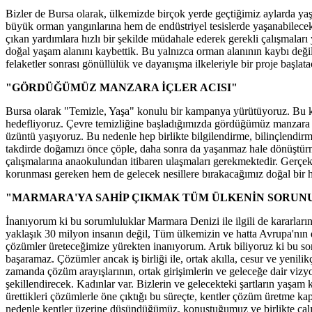
Bizler de Bursa olarak, ülkemizde birçok yerde geçtiğimiz aylarda y
büyük orman yangınlarına hem de endüstriyel tesislerde yaşanabilece
çıkan yardımlara hızlı bir şekilde müdahale ederek gerekli çalışmalar
doğal yaşam alanını kaybettik. Bu yalnızca orman alanının kaybı deği
felaketler sonrası gönüllülük ve dayanışma ilkeleriyle bir proje başlata
"GÖRDÜĞÜMÜZ MANZARA İÇLER ACISI"
Bursa olarak "Temizle, Yaşa" konulu bir kampanya yürütüyoruz. Bu kam
hedefliyoruz. Çevre temizliğine başladığımızda gördüğümüz manzara ge
üzüntü yaşıyoruz. Bu nedenle hep birlikte bilgilendirme, bilinçlendirm
takdirde doğamızı önce çöple, daha sonra da yaşanmaz hale dönüştürmüş 
çalışmalarına anaokulundan itibaren ulaşmaları gerekmektedir. Gerç
korunması gereken hem de gelecek nesillere bırakacağımız doğal bir h
"MARMARA'YA SAHİP ÇIKMAK TÜM ÜLKENİN SORUN
İnanıyorum ki bu sorumluluklar Marmara Denizi ile ilgili de kararla
yaklaşık 30 milyon insanın değil, Tüm ülkemizin ve hatta Avrupa'nı
çözümler üreteceğimize yürekten inanıyorum. Artık biliyoruz ki bu sor
başaramaz. Çözümler ancak iş birliği ile, ortak akılla, cesur ve yenilik
zamanda çözüm arayışlarının, ortak girişimlerin ve geleceğe dair vizyo
şekillendirecek. Kadınlar var. Bizlerin ve gelecekteki şartların yaşam k
ürettikleri çözümlerle öne çıktığı bu süreçte, kentler çözüm üretme ka
nedenle kentler üzerine düşündüğümüz, konuştuğumuz ve birlikte çalı