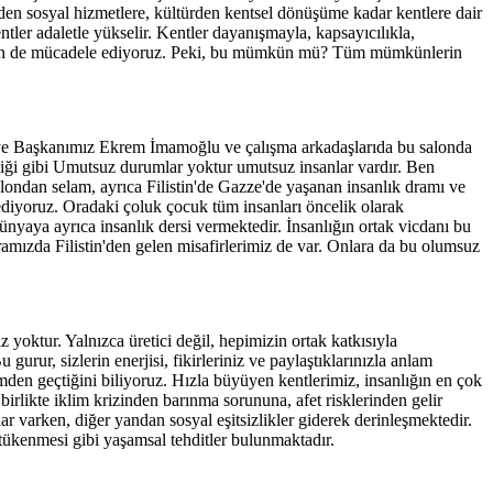
iden sosyal hizmetlere, kültürden kentsel dönüşüme kadar kentlere dair
ler adaletle yükselir. Kentler dayanışmayla, kapsayıcılıkla,
ar için de mücadele ediyoruz. Peki, bu mümkün mü? Tüm mümkünlerin
iye Başkanımız Ekrem İmamoğlu ve çalışma arkadaşlarıda bu salonda
iği gibi Umutsuz durumlar yoktur umutsuz insanlar vardır. Ben
dan selam, ayrıca Filistin'de Gazze'de yaşanan insanlık dramı ve
 ediyoruz. Oradaki çoluk çocuk tüm insanları öncelik olarak
ünyaya ayrıca insanlık dersi vermektedir. İnsanlığın ortak vicdanı bu
ramızda Filistin'den gelen misafirlerimiz de var. Onlara da bu olumsuz
yoktur. Yalnızca üretici değil, hepimizin ortak katkısıyla
ur, sizlerin enerjisi, fikirleriniz ve paylaştıklarınızla anlam
mden geçtiğini biliyoruz. Hızla büyüyen kentlerimiz, insanlığın en çok
irlikte iklim krizinden barınma sorununa, afet risklerinden gelir
lar varken, diğer yandan sosyal eşitsizlikler giderek derinleşmektedir.
 tükenmesi gibi yaşamsal tehditler bulunmaktadır.