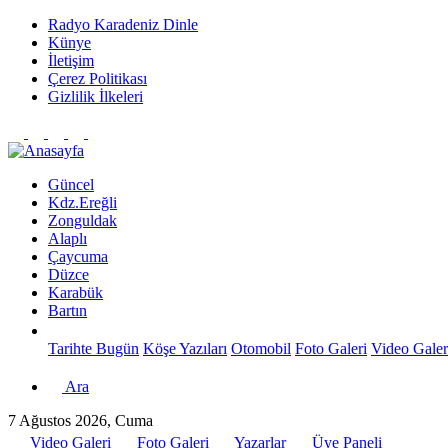
Radyo Karadeniz Dinle
Künye
İletişim
Çerez Politikası
Gizlilik İlkeleri
Güncel
Kdz.Ereğli
Zonguldak
Alaplı
Çaycuma
Düzce
Karabük
Bartın
Tarihte Bugün
Köşe Yazıları
Otomobil
Foto Galeri
Video Galer
Ara
7 Ağustos 2026, Cuma
Video Galeri
Foto Galeri
Yazarlar
Üye Paneli