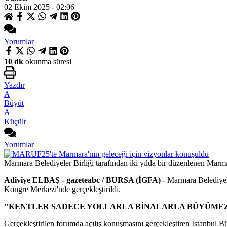
02 Ekim 2025 - 02:06
Yorumlar
10 dk
okunma süresi
Yazdır
A
Büyüt
A
Küçült
Yorumlar
Marmara Belediyeler Birliği tarafından iki yılda bir düzenlenen Ma
Adiviye ELBAŞ - gazeteabc / BURSA (İGFA) -
Marmara Belediyel
Kongre Merkezi'nde gerçekleştirildi.
"KENTLER SADECE YOLLARLA BİNALARLA BÜYÜME
Gerçekleştirilen forumda açılış konuşmasını gerçekleştiren İstanbul 