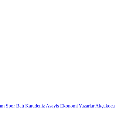
am
Spor
Batı Karadeniz
Asayiş
Ekonomi
Yazarlar
Akçakoca