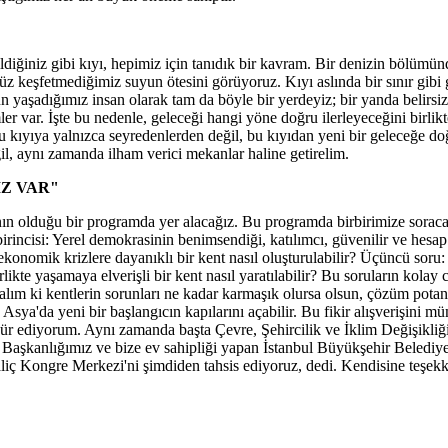
diğiniz gibi kıyı, hepimiz için tanıdık bir kavram. Bir denizin bölümü
 keşfetmediğimiz suyun ötesini görüyoruz. Kıyı aslında bir sınır gibi gör
yaşadığımız insan olarak tam da böyle bir yerdeyiz; bir yanda belirsizlik
ümler var. İşte bu nedenle, geleceği hangi yöne doğru ilerleyeceğini birli
bu kıyıya yalnızca seyredenlerden değil, bu kıyıdan yeni bir geleceğe do
ğil, aynı zamanda ilham verici mekanlar haline getirelim.
Z VAR"
 olduğu bir programda yer alacağız. Bu programda birbirimize soracağım
rincisi: Yerel demokrasinin benimsendiği, katılımcı, güvenilir ve hesap ve
 ekonomik krizlere dayanıklı bir kent nasıl oluşturulabilir? Üçüncü soru: 
likte yaşamaya elverişli bir kent nasıl yaratılabilir? Bu soruların kola
ım ki kentlerin sorunları ne kadar karmaşık olursa olsun, çözüm potansi
, Asya'da yeni bir başlangıcın kapılarını açabilir. Bu fikir alışverişini 
ekkür ediyorum. Aynı zamanda başta Çevre, Şehircilik ve İklim Değişikliğ
ği Başkanlığımız ve bize ev sahipliği yapan İstanbul Büyükşehir Beledi
ç Kongre Merkezi'ni şimdiden tahsis ediyoruz, dedi. Kendisine teşekk