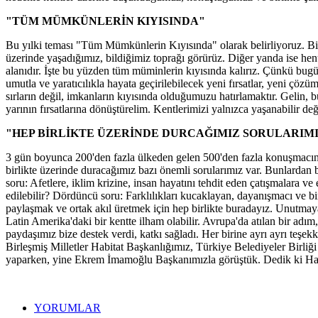
"TÜM MÜMKÜNLERİN KIYISINDA"
Bu yılki teması "Tüm Mümkünlerin Kıyısında" olarak belirliyoruz. Bil
üzerinde yaşadığımız, bildiğimiz toprağı görürüz. Diğer yanda ise henüz
alanıdır. İşte bu yüzden tüm müminlerin kıyısında kalırız. Çünkü bugün 
umutla ve yaratıcılıkla hayata geçirilebilecek yeni fırsatlar, yeni çöz
sırların değil, imkanların kıyısında olduğumuzu hatırlamaktır. Gelin, 
yarının fırsatlarına dönüştürelim. Kentlerimizi yalnızca yaşanabilir de
"HEP BİRLİKTE ÜZERİNDE DURCAĞIMIZ SORULARIMI
3 gün boyunca 200'den fazla ülkeden gelen 500'den fazla konuşmacının
birlikte üzerinde duracağımız bazı önemli sorularımız var. Bunlardan bi
soru: Afetlere, iklim krizine, insan hayatını tehdit eden çatışmalara ve
edilebilir? Dördüncü soru: Farklılıkları kucaklayan, dayanışmacı ve bir
paylaşmak ve ortak akıl üretmek için hep birlikte buradayız. Unutmayal
Latin Amerika'daki bir kentte ilham olabilir. Avrupa'da atılan bir adım
paydaşımız bize destek verdi, katkı sağladı. Her birine ayrı ayrı teş
Birleşmiş Milletler Habitat Başkanlığımız, Türkiye Belediyeler Birli
yaparken, yine Ekrem İmamoğlu Başkanımızla görüştük. Dedik ki Hali
YORUMLAR