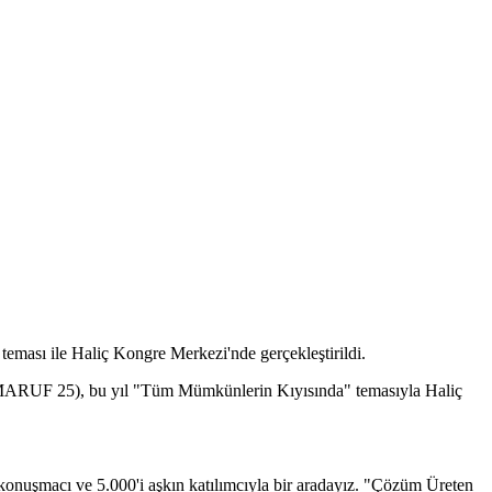
ması ile Haliç Kongre Merkezi'nde gerçekleştirildi.
 (MARUF 25), bu yıl "Tüm Mümkünlerin Kıyısında" temasıyla Haliç
konuşmacı ve 5.000'i aşkın katılımcıyla bir aradayız. "Çözüm Üreten