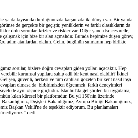
nde ya da kıyısında durduğunuzda karşınızda iki dünya var. Bir yanda
ünse de gerçekte bir geçiştir, yeniliklerin ve farklı olasılıkların da
ler dolu sorunlar, krizler ve riskler var. Diğer yanda ise cesaretle,
kte çalışmak için bize bir alan açmalıdır. Burada hepimize düşen görev,
ğru adım atanlardan olalım. Gelin, bugünün sınırlarını hep birlikte
ız sorular, bizlere doğru cevapları giden yolları açacaktır. Hep
rebilir kurumsal yapılara sahip adil bir kent nasıl olabilir? İkinci
Gelişen, güvenli, herkesi ve tüm canlıları gözeten bir kent nasıl inşa
y cevapları olmasa da, birbirimizden öğrenmek, farklı deneyimleri
yeli de aynı ölçüde güçlüdür. İstanbul'da geliştirilen bir uygulama,
mümkün kılan küresel bir platformdur. Bu yıl 150'nin üzerinde
i Bakanlığımız, Dışişleri Bakanlığımız, Avrupa Birliği Bakanlığımız,
yemiz Başkan Vekili'ne de teşekkür ediyorum. Bu planlamaları
ür ediyoruz." dedi.