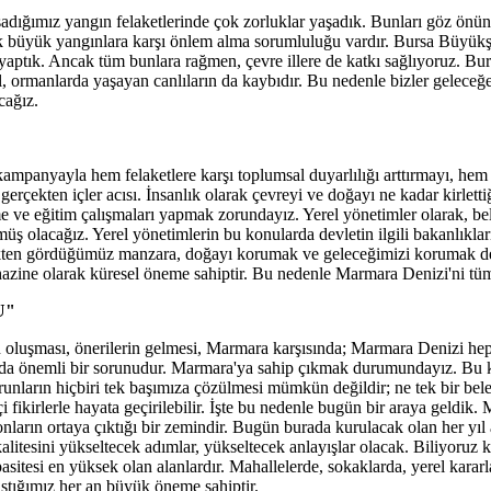
aşadığımız yangın felaketlerinde çok zorluklar yaşadık. Bunları göz ö
k büyük yangınlara karşı önlem alma sorumluluğu vardır. Bursa Büyükş
ı yaptık. Ancak tüm bunlara rağmen, çevre illere de katkı sağlıyoruz. B
l, ormanlarda yaşayan canlıların da kaybıdır. Bu nedenle bizler gelece
cağız.
panyayla hem felaketlere karşı toplumsal duyarlılığı arttırmayı, hem d
rçekten içler acısı. İnsanlık olarak çevreyi ve doğayı ne kadar kirlett
e ve eğitim çalışmaları yapmak zorundayız. Yerel yönetimler olarak, bel
olacağız. Yerel yönetimlerin bu konularda devletin ilgili bakanlıklarıy
ekten gördüğümüz manzara, doğayı korumak ve geleceğimizi korumak dem
azine olarak küresel öneme sahiptir. Bu nedenle Marmara Denizi'ni tüm
U"
rın oluşması, önerilerin gelmesi, Marmara karşısında; Marmara Denizi 
n da önemli bir sorunudur. Marmara'ya sahip çıkmak durumundayız. Bu 
unların hiçbiri tek başımıza çözülmesi mümkün değildir; ne tek bir beled
çi fikirlerle hayata geçirilebilir. İşte bu nedenle bugün bir araya geldi
nların ortaya çıktığı bir zemindir. Bugün burada kurulacak olan her yıl
alitesini yükseltecek adımlar, yükseltecek anlayışlar olacak. Biliyoruz k
pasitesi en yüksek olan alanlardır. Mahallelerde, sokaklarda, yerel kara
ştığımız her an büyük öneme sahiptir.