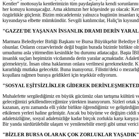
Kentler" mottosuyla kentlerimizin tüm paydaşlarıyla kendi sorunlarını
her konuyu konuşacağız. Ama aklımızın her köşesinde şu olacak: Kentle
özgürlükle güçlenir. Bizim mücadelemiz yalnızca bugünün insanları i
kıyısındaysa elbette mümkündür. Sevgili katılımcılar, Haliç'in kıyısınd
"GAZZE'DE YAŞANAN İNSANLIK DRAMI DERİN YARAL
Marmara Belediyeler Birliği Başkanı ve Bursa Büyükşehir Belediye 
olsunlar. Onların cezaevlerinde değil bugün burada bizimle birlikte
umudumu asla yitirmedim kesinlikle bu durumu atlatacağız. Başta İB
insanlık suçları hepimizin vicdanında derin yaralar açmaktadır. Adalet
görmekteyiz. İnsan olma haklarının onlara verilmesi gerekmektedir. Kür
kararlılığı mutlaka gelecektir. Buna inanıyoruz. Filistin'deki o mezar
koşullara rağmen buraya geldikleri için teşekkür ediyorum.
"SOSYAL EŞİTSİZLİKLER GİDEREK DERİNLEŞMEKTED
Muhalefette sergilediğimiz en büyük gücümüz olan tartışma kültürü ve ç
geleceğimizi şekillendireceğimize yürekten inanıyorum. Sizleri ortak 
kazanan, aynı zamanda elli yıldır birlikte öğrendiğimiz ve geliştirdiğ
etkilenen yerleri haline gelmiştir. Ancak bu büyüme ve değişim ciddi s
adaletsizliğine, sosyal adaletsizliğe kadar birçok zorlukla karşı karşı
Bir yanda sürdürülebilir ulaşım ve yenilenebilir enerji gibi umut veri
"BİZLER BURSA OLARAK ÇOK ZORLUKLAR YAŞADIK"