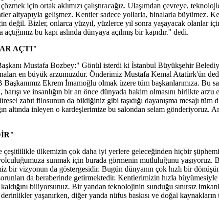
 çözmek için ortak aklımızı çalıştıracağız. Ulaşımdan çevreye, teknoloj
r altyapıyla gelişmez. Kentler sadece yollarla, binalarla büyümez. Kent
çin değil. Bizler, onlarca yüzyıl, yüzlerce yıl sonra yaşayacak olanl
a açtığımız bu kapı aslında dünyaya açılmış bir kapıdır." dedi.
AR AÇTI"
Başkanı Mustafa Bozbey:" Gönül isterdi ki İstanbul Büyükşehir Beled
 olmaları en büyük arzumuzdur. Önderimiz Mustafa Kemal Atatürk'ün ded
B Başkanımız Ekrem İmamoğlu olmak üzere tüm başkanlarımıza. Bu salon
i, barışı ve insanlığın bir an önce dünyada hakim olmasını birlikte arzu
esel zabıt filosunun da bildiğiniz gibi taşıdığı dayanışma mesajı tüm d
lığın altında inleyen o kardeşlerimize bu salondan selam gönderiyoruz. A
İR"
eşitlilikle ülkemizin çok daha iyi yerlere geleceğinden hiçbir şüphemiz 
yolculuğumuza sunmak için burada görmenin mutluluğunu yaşıyoruz. Bu gur
imiz bir vizyonun da göstergesidir. Bugün dünyanın çok hızlı bir dönüşü
orunları da beraberinde getirmektedir. Kentlerimizin hızla büyümesiyle b
ya kaldığını biliyorsunuz. Bir yandan teknolojinin sunduğu sınırsız imkan
ci derinlikler yaşanırken, diğer yanda nüfus baskısı ve doğal kaynakların