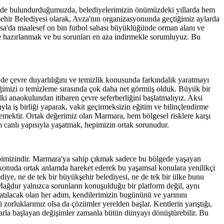
nünde bulundurduğumuzda, belediyelerimizin önümüzdeki yıllarda hem
ehir Belediyesi olarak, Avza'nın organizasyonunda geçtiğimiz aylarda
ursa'da maalesef on bin futbol sahası büyüklüğünde orman alanı ve
ğe hazırlanmak ve bu sorunları en aza indirmekle sorumluyuz. Bu
e çevre duyarlılığını ve temizlik konusunda farkındalık yaratmayı
iğimizi o temizleme sırasında çok daha net görmüş olduk. Büyük bir
ki anaokulundan itibaren çevre seferberliğini başlatmalıyız. Aksi
la iş birliği yaparak, vakit geçirmeksizin eğitim ve bilinçlendirme
ektir. Ortak değerimiz olan Marmara, hem bölgesel risklere karşı
 canlı yapısıyla yaşatmak, hepimizin ortak sorunudur.
hepimizindir. Marmara'ya sahip çıkmak sadece bu bölgede yaşayan
konuda ortak anlamda hareket ederek bu yaşamsal konulara yenilikçi
iye, ne de tek bir büyükşehir belediyesi, ne de tek bir ülke bunu
k. Mağdur yalnızca sorunların konuşulduğu bir platform değil, aynı
 atılacak olan her adım, kendilerimizin bugününü ve yarınını
i zorluklarımız olsa da çözümler yerelden başlar. Kentlerin yarıştığı,
rlarla başlayan değişimler zamanla bütün dünyayı dönüştürebilir. Bu