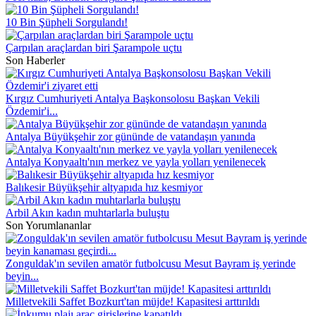
10 Bin Şüpheli Sorgulandı!
Çarpılan araçlardan biri Şarampole uçtu
Son Haberler
Kırgız Cumhuriyeti Antalya Başkonsolosu Başkan Vekili
Özdemir'i...
Antalya Büyükşehir zor gününde de vatandaşın yanında
Antalya Konyaaltı'nın merkez ve yayla yolları yenilenecek
Balıkesir Büyükşehir altyapıda hız kesmiyor
Arbil Akın kadın muhtarlarla buluştu
Son Yorumlananlar
Zonguldak'ın sevilen amatör futbolcusu Mesut Bayram iş yerinde
beyin...
Milletvekili Saffet Bozkurt'tan müjde! Kapasitesi arttırıldı