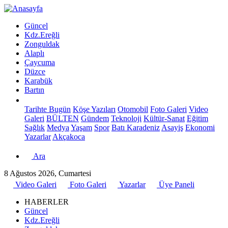
Güncel
Kdz.Ereğli
Zonguldak
Alaplı
Çaycuma
Düzce
Karabük
Bartın
Tarihte Bugün
Köşe Yazıları
Otomobil
Foto Galeri
Video
Galeri
BÜLTEN
Gündem
Teknoloji
Kültür-Sanat
Eğitim
Sağlık
Medya
Yaşam
Spor
Batı Karadeniz
Asayiş
Ekonomi
Yazarlar
Akçakoca
Ara
8 Ağustos 2026, Cumartesi
Video Galeri
Foto Galeri
Yazarlar
Üye Paneli
HABERLER
Güncel
Kdz.Ereğli