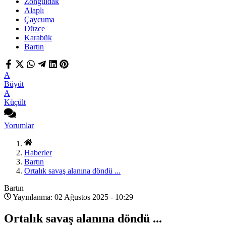
Zonguldak
Alaplı
Çaycuma
Düzce
Karabük
Bartın
A
Büyüt
A
Küçült
Yorumlar
Haberler
Bartın
Ortalık savaş alanına döndü ...
Bartın
Yayınlanma: 02 Ağustos 2025 - 10:29
Ortalık savaş alanına döndü ...