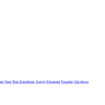
am
Spor
Batı Karadeniz
Asayiş
Ekonomi
Yazarlar
Akçakoca