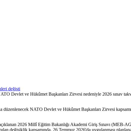
 NATO Devlet ve Hükûmet Başkanları Zirvesi nedeniyle 2026 sınav tak
zenlenecek NATO Devlet ve Hükûmet Başkanları Zirvesi kapsamında 
 açıklanan 2026 Millî Eğitim Bakanlığı Akademi Giriş Sınavı (MEB-AG
ılan değişiklik kapsamında, 26 Temmuz 2026'da uygulanması planlana