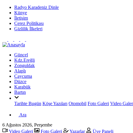
Radyo Karadeniz Dinle
Künye
İletişim
Çerez Politikası
Gizlilik İlkeleri
Güncel
Kdz.Ereğli
Zonguldak
Alaplı
Çaycuma
Düzce
Karabük
Bartın
Tarihte Bugün
Köşe Yazıları
Otomobil
Foto Galeri
Video Galer
Ara
6 Ağustos 2026, Perşembe
Video Galeri
Foto Galeri
Yazarlar
Üye Paneli