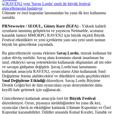
Ultimate ve özel kuponlar lansmandan bu yana ilk kez kullanıma
sunuldu
PRNewswire / SEOUL, Güney Kore (İGFA) -
Yüksek kaliteli
oyunların tanınmış geliştiricisi ve yayıncısı Netmarble, acımasız
karanlık fantezi MMORPG RAVEN2 için büyük ölçekli Büyük
Festival etkinlikleri ve yeni içeriklerin yanı sıra yeni sınıfı tanıtan
büyük bir güncelleme yayınladı.
Bu güncellemeyle oyuna eklenen
Savaş Lordu
, mızrak kullanan bir
yakın dövüş sınıfıdır. Savaş alanı komutanı olarak tasarlanan bu
sınıf, etkileyici savaş yeteneklerini kullanarak düşmanları alt üst eder
ve savaşın gidişatını değiştirir. Şavaş Lordu'nun lansmanını
kutlamak amacıyla RAVEN2, oyuncuların Altın kullanarak Sınıf
Değiştirme Jetonu alabilecekleri ve diledikleri sınıfa geçebilecekleri
Sınıf Değiştirme Etkinliği
düzenliyor. Savaş Lordu Büyüme
Destek Göğüs'leri de tüm oyunculara oyun deneyimlerini daha
keyifli hale getirmek için sağlanacak.
Güncellemeyi kutlamak amacıyla özel bir
Büyük Festival
düzenleniyor. Oyun, piyasaya sürüldüğünden bu yana ilk kez,
oyuncular check-in etkinliğine katılarak Ultimate Kuponları ve Özel
Kuponlar kazanabilirler. Ödüller arasında Kutsal Kıyafet, Tanıdık ve