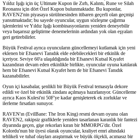
Yıldız Işığı için üç Ultimate Kupon ile Zırh, Kalıntı, Rune ve Silah
Reonansı için dört Özel Kupon bulunmaktadır. Bu kuponlar,
RAVEN2'nin piyasaya sürülmesinden itibaren geçerli olan geçmişi
yansıtmaktadır; bu sayede oyuncular, uygun sözleşme çağırma
işlemlerini ve Yıldız Işığı kombinasyonlarını yeniden deneyebilir
veya başarısız geliştirme denemelerinin ardından yok olan eşyaları
geri getirebilirler.
Büyük Festival ayrıca oyuncuların güncellemeyi kutlamak için yeni
eklenen bir Efsanevi Tanıdık elde edebilecekleri bir etkinlik de
içeriyor. Seviye 60'a ulaşıldığında bir Efsanevi Kutsal Kıyafet
kazandıran devam eden etkinlikle birlikte, oyuncular oyuna katılarak
hem bir Efsanevi Kutsal Kıyafet hem de bir Efsanevi Tanıdık
kazanabilirler.
Oyun içi kasabalar, şenlikli bir Büyük Festival temasıyla dekore
edildi ve özel bir etkinlik zindanı açılmaya hazırlanıyor. Güncelleme
ayrıca Kaos Kulesi'ni 50F'ye kadar genişleterek ek zorluklar ve
ilerleme fırsatları sunuyor.
RAVEN'ın (EvilBane: The Iron King) resmi devam oyunu olan
RAVEN2, rakipsiz grafiklerle yeniden tasarlanan karanlık bir fantezi
diyarında geçen, gişe rekorları kıran bir MMORPG'dir. Özel
Kolordu'nun bir üyesi olarak oyuncular, kraliyet emri altındaki
tehlikeli ve tuhaf olayları araştırmak ve büyük ölçekli, acımasız bir