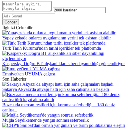
Gönder
İlginizi Çekebilir
Yapay zekada onlarca uygulamanın yerini tek asistan alabilir
Türk Tarih Kurumu'ndan tarihi içerikler tek platformda
Kaspersky: Doğru BT alışkanlıkları siber dayanıklılığı güçlendiriyor
Emniyet'ten UYUMA çağrısı
Son Haberler
Sakarya Akyazı'da altyapı hattı için saha çalışmaları başladı
Bozcaada mercan resifleri için koruma seferberliği... 180 deniz
canlısı...
Muğla Seydikemer'de yangın sonrası seferberlik