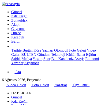
Güncel
Kdz.Ereğli
Zonguldak
Alaplı
Çaycuma
Düzce
Karabük
Bartın
Tarihte Bugün
Köşe Yazıları
Otomobil
Foto Galeri
Video
Galeri
BÜLTEN
Gündem
Teknoloji
Kültür-Sanat
Eğitim
Sağlık
Medya
Yaşam
Spor
Batı Karadeniz
Asayiş
Ekonomi
Yazarlar
Akçakoca
Ara
6 Ağustos 2026, Perşembe
Video Galeri
Foto Galeri
Yazarlar
Üye Paneli
HABERLER
Güncel
Kdz.Ereğli