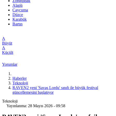
Zonguldak
Alaplı
Çaycuma
Düzce
Karabük
Bartın
A
Büyüt
A
Küçült
Yorumlar
Haberler
Teknoloji
RAVEN2 yeni 'Savaş Lordu' sınıfı ile büyük festival
güncellemesini başlatıyor
Teknoloji
Yayınlanma: 28 Mayıs 2026 - 09:58