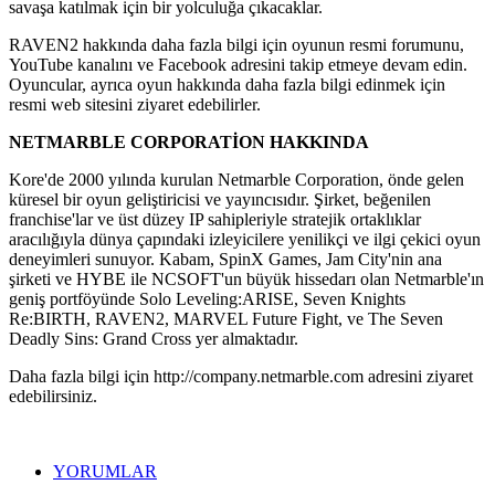
savaşa katılmak için bir yolculuğa çıkacaklar.
RAVEN2 hakkında daha fazla bilgi için oyunun resmi forumunu,
YouTube kanalını ve Facebook adresini takip etmeye devam edin.
Oyuncular, ayrıca oyun hakkında daha fazla bilgi edinmek için
resmi web sitesini ziyaret edebilirler.
NETMARBLE CORPORATİON HAKKINDA
Kore'de 2000 yılında kurulan Netmarble Corporation, önde gelen
küresel bir oyun geliştiricisi ve yayıncısıdır. Şirket, beğenilen
franchise'lar ve üst düzey IP sahipleriyle stratejik ortaklıklar
aracılığıyla dünya çapındaki izleyicilere yenilikçi ve ilgi çekici oyun
deneyimleri sunuyor. Kabam, SpinX Games, Jam City'nin ana
şirketi ve HYBE ile NCSOFT'un büyük hissedarı olan Netmarble'ın
geniş portföyünde Solo Leveling:ARISE, Seven Knights
Re:BIRTH, RAVEN2, MARVEL Future Fight, ve The Seven
Deadly Sins: Grand Cross yer almaktadır.
Daha fazla bilgi için http://company.netmarble.com adresini ziyaret
edebilirsiniz.
YORUMLAR