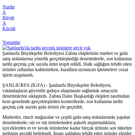
Yazdır
A
Büyüt
A
Küçült
Yorumlar
Şanlıurfa Büyükşehir Belediyesi Zabıta ekiplerinin market ve gıda
satış noktalarına yönelik gerçekleştirdiği denetimlerde, son kullanma
tarihi geçmiş çok sayıda ürün tespit edildi. Halk sağlığını tehdit eden
ürünler raflardan kaldırılırken, kurallara uymayan işletmelere cezai
işlem uygulandı.
ŞANLIURFA (İGFA) - Şanlıurfa Büyükşehir Belediyesi,
vatandaşların güvenilir gıdaya ulaşmasını sağlamak amacıyla
denetimlerini sıklaştırdı. Zabıta Daire Başkanlığı ekipleri tarafından
kent genelinde gerçekleştirilen kontrollerde, son kullanma tarihi
geçmiş çok sayıda gıda ürünü ele geçirildi.
Marketler, zincir mağazalar ve çeşitli gıda satış noktalarında yapılan
denetimlerde; süt ve süt ürünlerinden paketli atıştırmalıklara,
içeceklerden et ve tavuk ürünlerine kadar birçok ürünün son tüketim
tarihinin geçtiği belirlendi. İnsan sağlığını tehdit eden ürünler ekipler