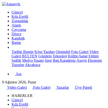
Güncel
Kdz.Ereğli
Zonguldak
Alaplı
Çaycuma
Düzce
Karabük
Bartın
Tarihte Bugün
Köşe Yazıları
Otomobil
Foto Galeri
Video
Galeri
BÜLTEN
Gündem
Teknoloji
Kültür-Sanat
Eğitim
Sağlık
Medya
Yaşam
Spor
Batı Karadeniz
Asayiş
Ekonomi
Yazarlar
Akçakoca
Ara
9 Ağustos 2026, Pazar
Video Galeri
Foto Galeri
Yazarlar
Üye Paneli
HABERLER
Güncel
Kdz.Ereğli