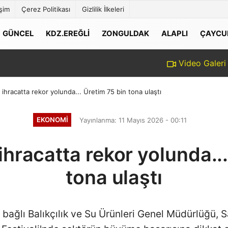
işim
Çerez Politikası
Gizlilik İlkeleri
GÜNCEL
KDZ.EREĞLI
ZONGULDAK
ALAPLI
ÇAYCU
Video Galeri
hracatta rekor yolunda... Üretim 75 bin tona ulaştı
EKONOMI
Yayınlanma: 11 Mayıs 2026 - 00:11
hracatta rekor yolunda...
tona ulaştı
bağlı Balıkçılık ve Su Ürünleri Genel Müdürlüğü,