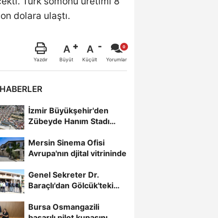
ekti. Türk somonu üretimi 8
on dolara ulaştı.
A
A
Büyüt
Küçült
Yazdır
Yorumlar
 HABERLER
İzmir Büyükşehir'den
Zübeyde Hanım Stadı
açıklaması
Mersin Sinema Ofisi
Avrupa'nın djital vitrininde
Genel Sekreter Dr.
Baraçlı'dan Gölcük'teki
projelere yakın...
Bursa Osmangazili
başarılı pilot kupasını