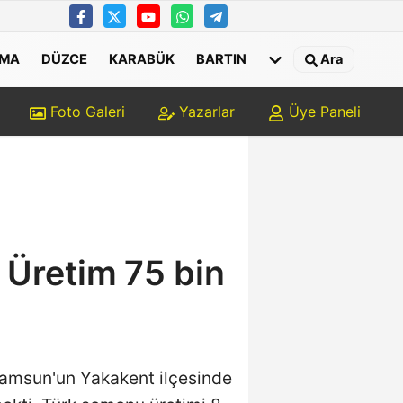
MA
DÜZCE
KARABÜK
BARTIN
Ara
Foto Galeri
Yazarlar
Üye Paneli
 Üretim 75 bin
 Samsun'un Yakakent ilçesinde