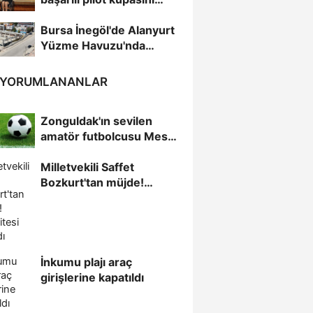
Başkan Aydın'la paylaştı
Bursa İnegöl'de Alanyurt
Yüzme Havuzu'nda
çalışmalar tam...
 YORUMLANANLAR
Zonguldak'ın sevilen
amatör futbolcusu Mesut
Bayram iş yerinde beyin...
Milletvekili Saffet
Bozkurt'tan müjde!
Kapasitesi arttırıldı
İnkumu plajı araç
girişlerine kapatıldı