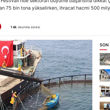
Festivali'nde sektörün büyüme başarısına dikkat ç
an 75 bin tona yükselirken, ihracat hacmi 500 mily
1 dk
okunma süresi
SON