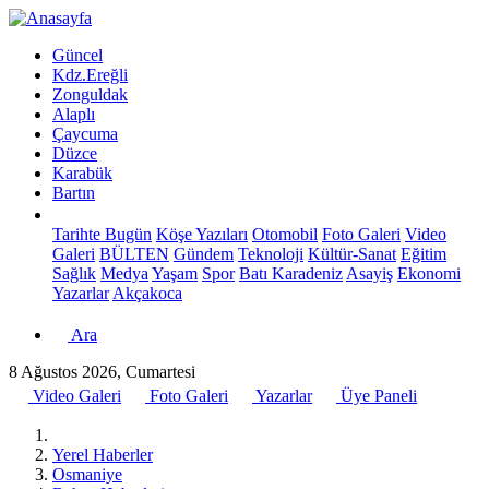
Güncel
Kdz.Ereğli
Zonguldak
Alaplı
Çaycuma
Düzce
Karabük
Bartın
Tarihte Bugün
Köşe Yazıları
Otomobil
Foto Galeri
Video
Galeri
BÜLTEN
Gündem
Teknoloji
Kültür-Sanat
Eğitim
Sağlık
Medya
Yaşam
Spor
Batı Karadeniz
Asayiş
Ekonomi
Yazarlar
Akçakoca
Ara
8 Ağustos 2026, Cumartesi
Video Galeri
Foto Galeri
Yazarlar
Üye Paneli
Yerel Haberler
Osmaniye