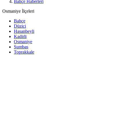
Bahçe Haberleri
Osmaniye İlçeleri
Bahçe
Düziçi
Hasanbeyli
Kadirli
Osmaniye
Sumbas
Toprakkale