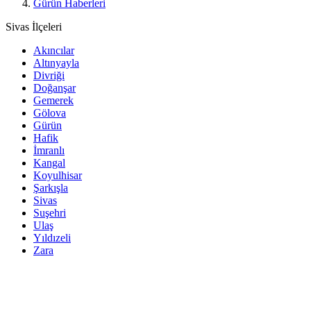
Gürün Haberleri
Sivas İlçeleri
Akıncılar
Altınyayla
Divriği
Doğanşar
Gemerek
Gölova
Gürün
Hafik
İmranlı
Kangal
Koyulhisar
Şarkışla
Sivas
Suşehri
Ulaş
Yıldızeli
Zara