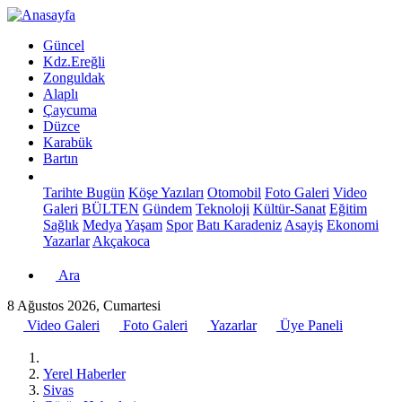
Güncel
Kdz.Ereğli
Zonguldak
Alaplı
Çaycuma
Düzce
Karabük
Bartın
Tarihte Bugün
Köşe Yazıları
Otomobil
Foto Galeri
Video
Galeri
BÜLTEN
Gündem
Teknoloji
Kültür-Sanat
Eğitim
Sağlık
Medya
Yaşam
Spor
Batı Karadeniz
Asayiş
Ekonomi
Yazarlar
Akçakoca
Ara
8 Ağustos 2026, Cumartesi
Video Galeri
Foto Galeri
Yazarlar
Üye Paneli
Yerel Haberler
Sivas