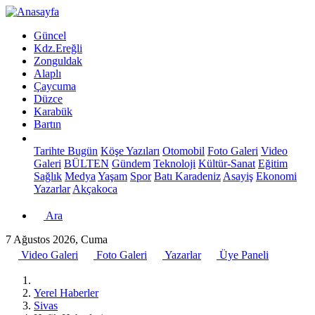
Güncel
Kdz.Ereğli
Zonguldak
Alaplı
Çaycuma
Düzce
Karabük
Bartın
Tarihte Bugün
Köşe Yazıları
Otomobil
Foto Galeri
Video
Galeri
BÜLTEN
Gündem
Teknoloji
Kültür-Sanat
Eğitim
Sağlık
Medya
Yaşam
Spor
Batı Karadeniz
Asayiş
Ekonomi
Yazarlar
Akçakoca
Ara
7 Ağustos 2026, Cuma
Video Galeri
Foto Galeri
Yazarlar
Üye Paneli
Yerel Haberler
Sivas