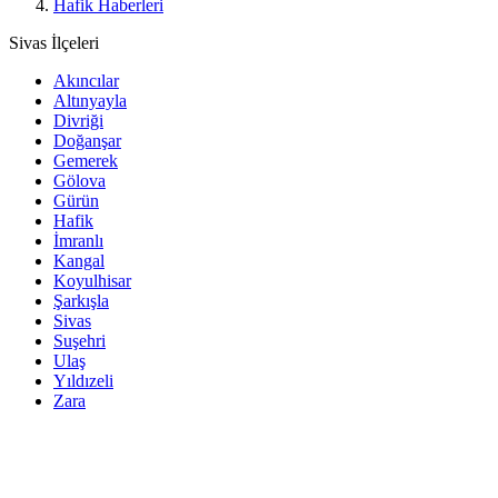
Hafik Haberleri
Sivas İlçeleri
Akıncılar
Altınyayla
Divriği
Doğanşar
Gemerek
Gölova
Gürün
Hafik
İmranlı
Kangal
Koyulhisar
Şarkışla
Sivas
Suşehri
Ulaş
Yıldızeli
Zara